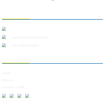
СВЯЗАТЬСЯ С НАМИ
Qingdao Xiao U Technology Co.,Ltd.
support@xiaoutech.com
+86-17854265629
О НАС
О НАС
Новости
Связаться с нами