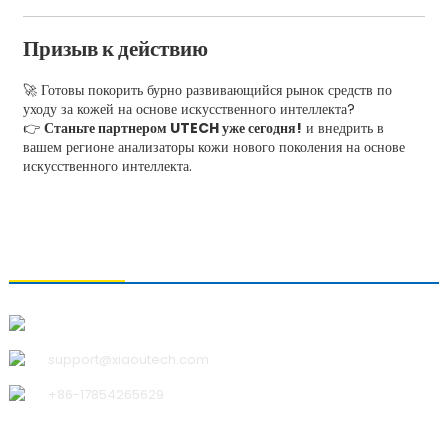
Призыв к действию
🚀 Готовы покорить бурно развивающийся рынок средств по
уходу за кожей на основе искусственного интеллекта?
👉
Станьте партнером UTECH уже сегодня!
и внедрить в
вашем регионе анализаторы кожи нового поколения на основе
искусственного интеллекта.
СВЯЗАТЬСЯ С НАМИ
Qingdao Xiao U Technology Co.,Ltd.
support@xiaoutech.com
+86-17854265629
О НАС