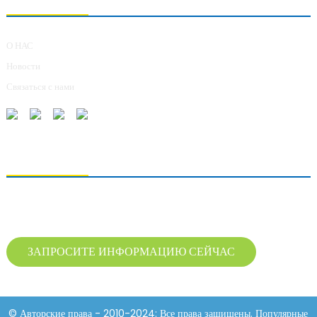
О НАС
Новости
Связаться с нами
ОТПРАВКА ЗАПРОСОВ
Для получения информации о нашей продукции, пожалуйста, оставьте нам
свой адрес электронной почты и свяжитесь с нами в течение 24 часов.
ЗАПРОСИТЕ ИНФОРМАЦИЮ СЕЙЧАС
© Авторские права - 2010-2024: Все права защищены. Популярные