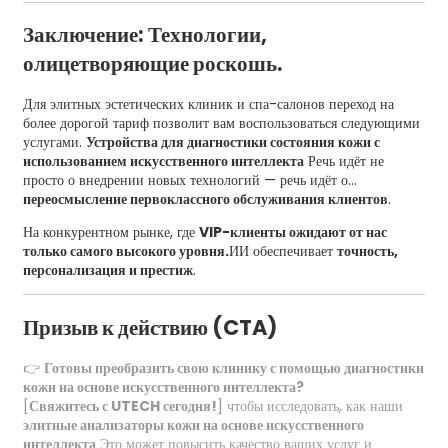
Заключение: Технологии,
олицетворяющие роскошь.
Для элитных эстетических клиник и спа-салонов переход на
более дорогой тариф позволит вам воспользоваться следующими
услугами.
Устройства для диагностики состояния кожи с
использованием искусственного интеллекта
Речь идёт не
просто о внедрении новых технологий — речь идёт о...
переосмысление первоклассного обслуживания клиентов
.
На конкурентном рынке, где
VIP-клиенты ожидают от нас
только самого высокого уровня.
ИИ обеспечивает
точность,
персонализация и престиж
.
Призыв к действию (CTA)
👉
Готовы преобразить свою клинику с помощью диагностики
кожи на основе искусственного интеллекта?
[
Свяжитесь с UTECH сегодня!
] чтобы исследовать, как наши
элитные анализаторы кожи на основе искусственного
интеллекта
Это может повысить качество ваших услуг и