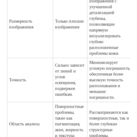
изображения с
улучшенной
детализацией
глубины,
Размерность
Только плоские
позволяющие
изображения
изображения
напрямую
визуализировать
глубоко
расположенные
проблемы кожи.
Минимизирует
Сильно зависит
угловую погрешность,
от линий и
обеспечивая более
углов
Точность
высокую точность
освещения,
распознавания и
подвержен
меньшие
ошибкам.
погрешности.
Поверхностные
проблемы,
Рассматриваются как
такие как
поверхностные, так и
Область анализа
пигментация,
более глубокие
акне, жирность
структурные
и текстура
проблемы.