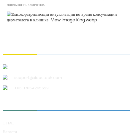
лояльность клиентов.
СВЯЗАТЬСЯ С НАМИ
Qingdao Xiao U Technology Co.,Ltd.
support@xiaoutech.com
+86-17854265629
О НАС
О НАС
Новости