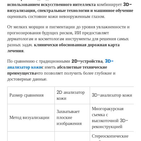
использованием искусственного интеллекта
комбинирует
3D-
визуализация, спектральные технологии и машинное обучение
оценивать состояние кожи невооруженным глазом.
От мелких морщин и пигментации до уровня увлажненности и
прогнозирования будущих рисков, ИИ предоставляет
дерматологам и косметологам инструменты для решения самых
разных задач.
клинически обоснованная дорожная карта
лечения
.
По сравнению с традиционными
2D-устройства
,
3D-
анализатор кожи
с
иметь
абсолютные технические
преимущества
что позволяет получить более глубокие и
достоверные данные.
2D анализатор
Размер сравнения
3D-анализатор кожи
кожи
Многоракурсная
Захватывает
съемка с
Метод визуализации
плоские
высокоточной 3D-
изображения
реконструкцией
Стереоскопические