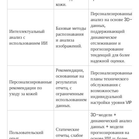
кожи.
Персонализированный
анализ на основе 3D-
данных,
Базовые методы
Интеллектуальный
поддерживающий
распознавания
анализ с
динамическое
и анализа
использованием ИИ
отслеживание и
изображений.
прогнозирование
тенденций для более
надежной оценки.
Рекомендации,
Персонализированные
основанные на
планы технического
Персонализированные
результатах
обслуживания с
рекомендации по
отчета, с
возможностью
уходу за кожей
ограниченным
индивидуальной
использованием
настройки уровня VIP.
данных.
3D-модели +
динамический анализ
данных + модели
Статические
Пользовательский
прогнозирования на
отчеты, слабое
опыт
основе ИИ — более