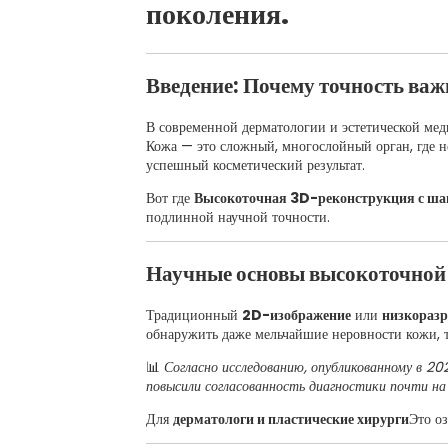
поколения.
Введение: Почему точность важ
В современной дерматологии и эстетической ме
Кожа — это сложный, многослойный орган, где н
успешный косметический результат.
Вот где
Высокоточная 3D-реконструкция с ша
подлинной научной точности.
Научные основы высокоточной 
Традиционный
2D-изображение
или
низкораз
обнаружить даже мельчайшие неровности кожи, 
📊
Согласно исследованию, опубликованному в 2
повысили согласованность диагностики почти н
Для
дерматологи и пластические хирурги
Это о