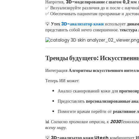
Напротив,
3D-моделирование с шагом 0,2 мм
п
✅ Визуализируйте различия до и после с научно
✅ Обеспечивать пациентам прозрачные и достове
💡
Утех
3D-анализатор кожи
использует
динам
представить собой нечто совершенное.
текстура
Тренды будущего: Искусственн
Интеграция
Алгоритмы искусственного интелл
Теперь ИИ может:
Анализ сканирований кожи для
прогнози
Предоставлять
персонализированные ана
Помогите врачам перейти от
реактивное л
📊
Согласно прогнозам отрасли, к
2030
Технологи
всему миру.
💡
3D-анализатор кожи Utech
комбинирует
И