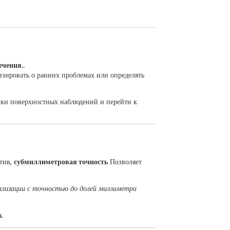
ечения.
.
изировать о ранних проблемах или определять
амки поверхностных наблюдений и перейти к
отив,
субмиллиметровая точность
Позволяет
ализации с точностью до долей миллиметра
х
.