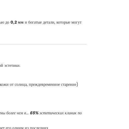
тью до
0,2 мм
и богатые детали, которые могут
й эстетики.
кожи от солнца, преждевременное старение)
ны более чем в...
65%
эстетических клиник по
ает его одним из последних