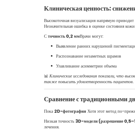
Клиническая ценность: снижени
Высокоточная визуализация напрямую приводит
Незначительная ошибка в оценке состояния кожи
С
точность 0,2 мм
Врачи могут:
Выявление ранних нарушений пигментац
Распознавание незаметных шрамов
Улавливание асимметрии объема
📊
Клинические исследования показали, что выс
также повысить удовлетворенность пациентов.
Сравнение с традиционными д
Пока
2D-фотография
Хотя этот метод по-прежн
Низкая точность
3D-модели (разрешение 0,5–
лечения.