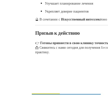
Улучшает планирование лечения
Укрепляет доверие пациентов
🔮 В сочетании с
Искусственный интеллект
оно
Призыв к действию
👉
Готовы привнести в свою клинику точност
📩 Свяжитесь с нами сегодня для получения
Бес
практику.
ОТПРАВКА ЗАПРОСОВ
Для получения информации о нашей