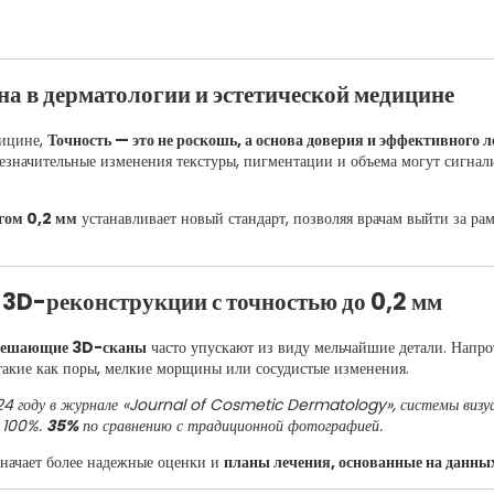
на в дерматологии и эстетической медицине
дицине,
Точность — это не роскошь, а основа доверия и эффективного л
езначительные изменения текстуры, пигментации и объема могут сигнал
гом 0,2 мм
устанавливает новый стандарт, позволяя врачам выйти за р
3D-реконструкции с точностью до 0,2 мм
решающие 3D-сканы
часто упускают из виду мельчайшие детали. Напр
такие как поры, мелкие морщины или сосудистые изменения.
024 году в журнале «Journal of Cosmetic Dermatology», системы визу
а 100%.
35%
по сравнению с традиционной фотографией.
значает более надежные оценки и
планы лечения, основанные на данны