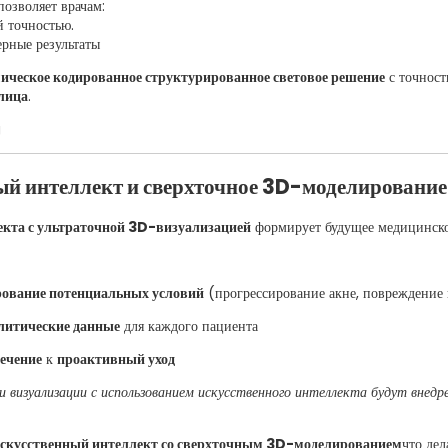
озволяет врачам:
й точностью.
рные результаты
ическое кодированное структурированное световое решение
с точнос
 лица
.
ый интеллект и сверхточное 3D-моделирование
екта с ультраточной 3D-визуализацией
формирует будущее медицинско
рование потенциальных условий
(прогрессирование акне, повреждение 
литические данные
для каждого пациента
ечение
к
проактивный уход
и визуализации с использованием искусственного интеллекта будут внедре
скусственный интеллект со сверхточным 3D-моделированием
что дел