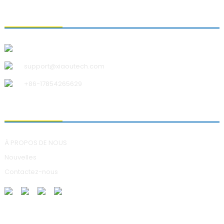
CONTACTEZ-NOUS
Qingdao Xiao U Technology Co., Ltd.
support@xiaoutech.com
+86-17854265629
À PROPOS DE NOUS
À PROPOS DE NOUS
Nouvelles
Contactez-nous
ENVOI DE DEMANDES DE RENSEIGNEMENTS