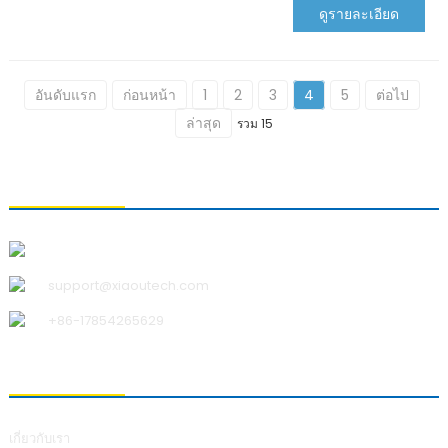
ดูรายละเอียด
อันดับแรก
ก่อนหน้า
1
2
3
4
5
ต่อไป
ล่าสุด
รวม 15
ติดต่อเรา
บริษัท ชิงเต่า เสี่ยวอู เทคโนโลยี จำกัด
support@xiaoutech.com
+86-17854265629
เกี่ยวกับเรา
เกี่ยวกับเรา