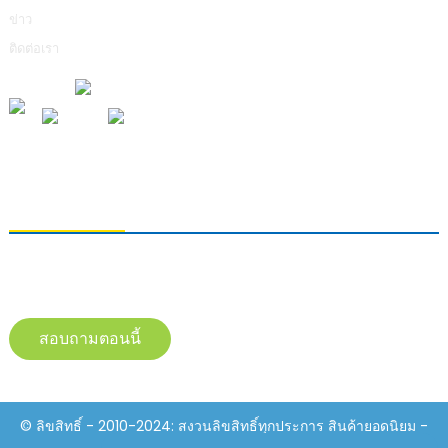
ข่าว
ติดต่อเรา
การส่งคำถาม
หากต้องการสอบถามข้อมูลเกี่ยวกับผลิตภัณฑ์ของเรา โปรดทิ้งอีเมลของคุณไว้
และติดต่อเราภายใน 24 ชั่วโมง
สอบถามตอนนี้
© ลิขสิทธิ์ - 2010-2024: สงวนลิขสิทธิ์ทุกประการ สินค้ายอดนิยม -