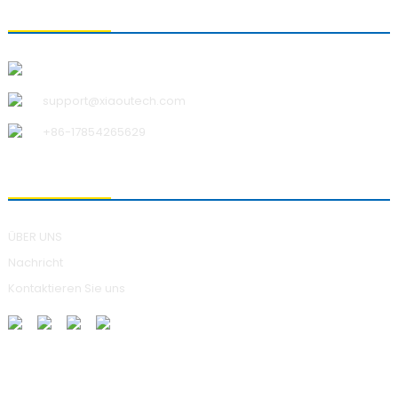
KONTAKTIEREN SIE UNS
Qingdao Xiao U Technology Co.,Ltd.
support@xiaoutech.com
+86-17854265629
ÜBER UNS
ÜBER UNS
Nachricht
Kontaktieren Sie uns
ANFRAGEN SENDEN