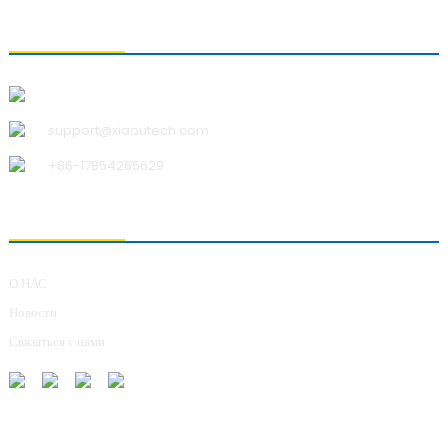
СВЯЗАТЬСЯ С НАМИ
Qingdao Xiao U Technology Co.,Ltd.
support@xiaoutech.com
+86-17854265629
О НАС
О НАС
Новости
Связаться с нами
ОТПРАВКА ЗАПРОСОВ