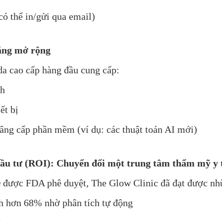
ó thể in/gửi qua email)
năng mở rộng
da cao cấp hàng đầu cung cấp:
nh
ết bị
nâng cấp phần mềm (ví dụ: các thuật toán AI mới)
đầu tư (ROI): Chuyển đổi một trung tâm thẩm mỹ y 
 được FDA phê duyệt, The Glow Clinic đã đạt được nhữ
nh hơn 68% nhờ phân tích tự động