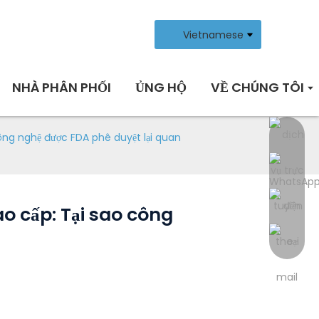
Vietnamese
NHÀ PHÂN PHỐI
ỦNG HỘ
VỀ CHÚNG TÔI
ng nghệ được FDA phê duyệt lại quan
 cấp: Tại sao công