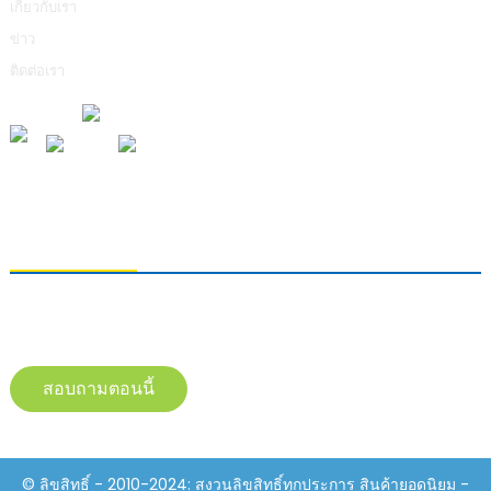
เกี่ยวกับเรา
ข่าว
ติดต่อเรา
การส่งคำถาม
หากต้องการสอบถามข้อมูลเกี่ยวกับผลิตภัณฑ์ของเรา โปรดทิ้งอีเมลของคุณไว้
และติดต่อเราภายใน 24 ชั่วโมง
สอบถามตอนนี้
© ลิขสิทธิ์ - 2010-2024: สงวนลิขสิทธิ์ทุกประการ สินค้ายอดนิยม -