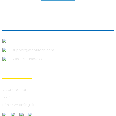
LIÊN HỆ VỚI CHÚNG TÔI
Công ty TNHH Công nghệ Thanh Đảo Xiao U
support@xiaoutech.com
+86-17854265629
VỀ CHÚNG TÔI
VỀ CHÚNG TÔI
Tin tức
Liên hệ với chúng tôi