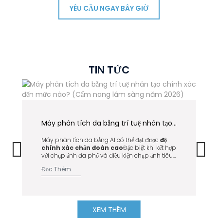
YÊU CẦU NGAY BÂY GIỜ
TIN TỨC
Máy phân tích da bằng trí tuệ nhân tạo chính xác đến mức nào? (Cẩm nang lâm sàng năm 2026)
Máy phân tích da bằng AI có thể đạt được
độ
chính xác chẩn đoán cao
Đặc biệt khi kết hợp
với chụp ảnh đa phổ và điều kiện chụp ảnh tiêu
chuẩn hóa, độ nhất quán được cải thiện hơn 30%.
Đọc Thêm
XEM THÊM