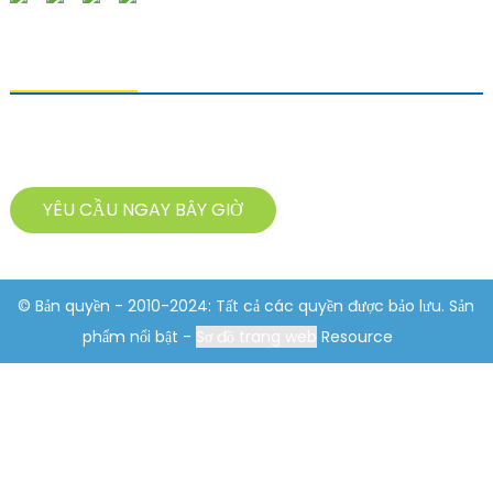
GỬI YÊU CẦU
Để hỏi về sản phẩm của chúng tôi, vui lòng để lại địa chỉ email và liên
hệ với chúng tôi trong vòng 24 giờ.
YÊU CẦU NGAY BÂY GIỜ
© Bản quyền - 2010-2024: Tất cả các quyền được bảo lưu. Sản
phẩm nổi bật -
Sơ đồ trang web
Resource