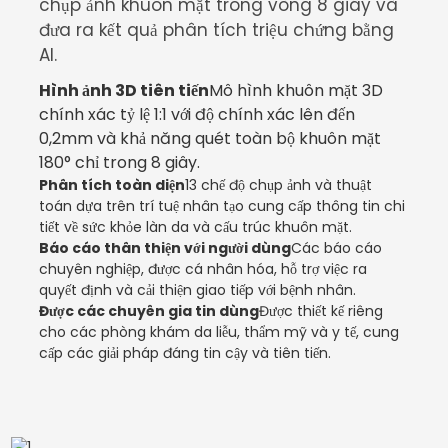
chụp ảnh khuôn mặt trong vòng 8 giây và
đưa ra kết quả phân tích triệu chứng bằng
AI.
Hình ảnh 3D tiên tiến
Mô hình khuôn mặt 3D
chính xác tỷ lệ 1:1 với độ chính xác lên đến
0,2mm và khả năng quét toàn bộ khuôn mặt
180° chỉ trong 8 giây.
Phân tích toàn diện
13 chế độ chụp ảnh và thuật
toán dựa trên trí tuệ nhân tạo cung cấp thông tin chi
tiết về sức khỏe làn da và cấu trúc khuôn mặt.
Báo cáo thân thiện với người dùng
Các báo cáo
chuyên nghiệp, được cá nhân hóa, hỗ trợ việc ra
quyết định và cải thiện giao tiếp với bệnh nhân.
Được các chuyên gia tin dùng
Được thiết kế riêng
cho các phòng khám da liễu, thẩm mỹ và y tế, cung
cấp các giải pháp đáng tin cậy và tiên tiến.