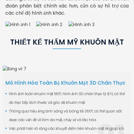
được quan sát chủ yếu (chẩn đoán phân biệt các
vùng da khỏe mạnh, còn màu đỏ biểu thị đốm sắc tố
chủ yếu được sử dụng để quan sát các đốm
và vùng da dầu.
chẳng hạn như lỗ chân lông, vết nám, mụn trứng cá
cảm của da và đặc điểm phân bố của chứng đỏ da
hình ảnh đen trắng, nó chủ yếu được sử dụng để quan
đoán phân biệt chính xác hơn, cần có sự hỗ trợ của
khí, thường gây ra mụn trứng cá, và lỗ chân lông to
với hình ảnh phân cực chéo khác. Nó chủ yếu
bệnh viêm da).
sẫm màu hơn.
nám rõ rệt hơn.
và nếp nhăn, cho phép khách hàng nhận biết các
(chẩn đoán phân biệt các bệnh viêm da).
sát các đốm da sâu.
các chế độ hình ảnh khác.
và bị tắc nghẽn ngay cả khi không có mụn. Màu xanh
được sử dụng để quan sát sự giãn nở mao mạch
vấn đề về da của họ rõ ràng hơn so với ánh sáng tự
trắng: nấm Malassezia.
da, mụn trứng cá và vết thâm do mụn.
nhiên.
THIẾT KẾ THẨM MỸ KHUÔN MẶT
Mô Hình Hóa Toàn Bộ Khuôn Mặt 3D Chân Thực
Hình ảnh toàn khuôn mặt 180°, hình ảnh 3D chân thực tỷ lệ 1:1, có thể
đo trực tiếp kích thước và góc độ khuôn mặt.
Thông qua hiệu ứng ánh sáng và bóng tối 360°, có thể quan sát
được các vấn đề về lõm da mặt, chảy xệ và lão hóa.
Việc phát hiện rõ ràng các khuyết điểm trên khuôn mặt sẽ giúp ích