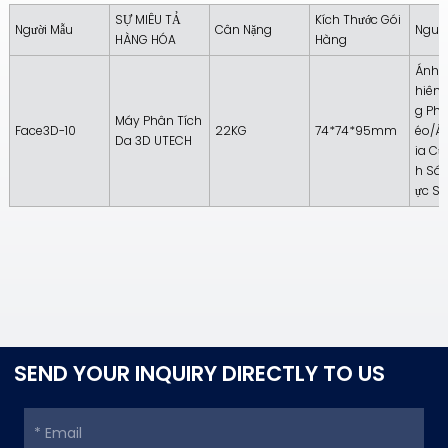
SỰ MIÊU TẢ
Kích Thước Gói
Người Mẫu
Cân Nặng
Nguồ
HÀNG HÓA
Hàng
Ánh 
Hiên
G Ph
Máy Phân Tích
Face3D-10
22KG
74*74*95mm
Éo/Á
Da 3D UTECH
Ia Cự
H Sá
Ực S
SEND YOUR INQUIRY DIRECTLY TO US