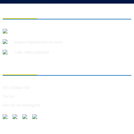
LIÊN HỆ VỚI CHÚNG TÔI
Công ty TNHH Công nghệ Thanh Đảo Xiao U
support@xiaoutech.com
+86-17854265629
VỀ CHÚNG TÔI
VỀ CHÚNG TÔI
Tin tức
Liên hệ với chúng tôi