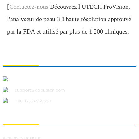
[
Contactez-nous
Découvrez l'UTECH ProVision,
l'analyseur de peau 3D haute résolution approuvé
par la FDA et utilisé par plus de 1 200 cliniques.
CONTACTEZ-NOUS
Qingdao Xiao U Technology Co., Ltd.
support@xiaoutech.com
+86-17854265629
À PROPOS DE NOUS
À PROPOS DE NOUS