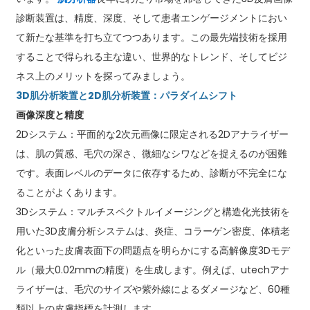
診断装置は、精度、深度、そして患者エンゲージメントにおい
て新たな基準を打ち立てつつあります。この最先端技術を採用
することで得られる主な違い、世界的なトレンド、そしてビジ
ネス上のメリットを探ってみましょう。
3D肌分析装置と2D肌分析装置：パラダイムシフト
画像深度と精度
2Dシステム：平面的な2次元画像に限定される2Dアナライザー
は、肌の質感、毛穴の深さ、微細なシワなどを捉えるのが困難
です。表面レベルのデータに依存するため、診断が不完全にな
ることがよくあります。
3Dシステム：マルチスペクトルイメージングと構造化光技術を
用いた3D皮膚分析システムは、炎症、コラーゲン密度、体積老
化といった皮膚表面下の問題点を明らかにする高解像度3Dモデ
ル（最大0.02mmの精度）を生成します。例えば、utechアナ
ライザーは、毛穴のサイズや紫外線によるダメージなど、60種
類以上の皮膚指標を計測します。