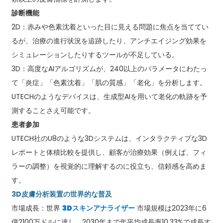
診断機能
2D：赤みや色素沈着といった目に見える問題に焦点を当ててい
るが、治療の進行状況を追跡したり、アンチエイジング効果を
シミュレーションしたりするツールが不足している。
3D：高度なAIアルゴリズムが、240以上のパラメータにわたっ
て「炎症」「色素沈着」「肌の質感」「老化」を分析します。
UTECHのようなデバイスは、生成型AIを用いて老化の軌跡を予
測することさえ可能です。
患者参加
UTECH社のU8のような3Dシステムは、インタラクティブな3D
レポートと体積比較を提供し、顧客が治療効果（例えば、フィ
ラーの調整）を視覚的に理解するのに役立ち、信頼感を高めま
す。
3D皮膚分析装置の世界的な普及
市場成長：世界
3Dスキンアナライザー
市場規模は2023年に6
億2100万ドルに達し、2030年まで年平均成長率10.33%で成長す