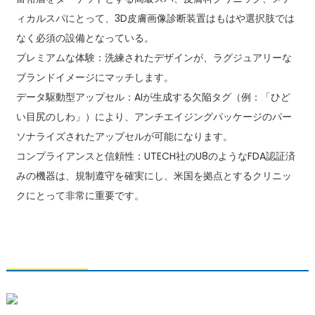
ィカルスパにとって、3D皮膚画像診断装置はもはや選択肢では
なく必須の設備となっている。
プレミアムな体験：洗練されたデザインが、ラグジュアリーな
ブランドイメージにマッチします。
データ駆動型アップセル：AIが生成する欠陥タグ（例：「ひど
い目尻のしわ」）により、アンチエイジングパッケージのパー
ソナライズされたアップセルが可能になります。
コンプライアンスと信頼性：UTECH社のU8のようなFDA認証済
みの機器は、規制遵守を確実にし、米国を拠点とするクリニッ
クにとって非常に重要です。
お問い合わせ
青島小宇科技有限公司