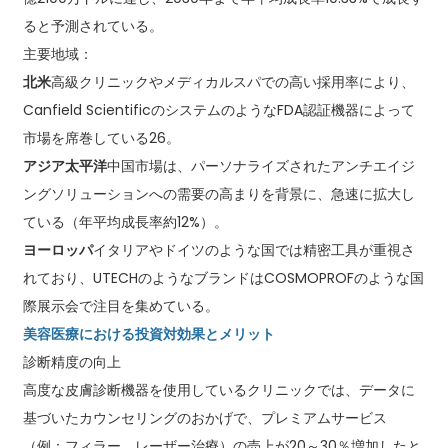
ると予測されている。
主要地域：
北米
高級クリニックやメディカルスパでの高い採用率により、
Canfield ScientificのシステムのようなFDA認証機器によって
市場を席巻している26。
アジア太平洋
中国市場は、パーソナライズされたアンチエイジ
ングソリューションへの需要の高まりを背景に、急速に拡大し
ている（年平均成長率約12%）。
ヨーロッパ
イタリアやドイツのような国では精密工具が重視さ
れており、UTECHのようなブランドはCOSMOPROFのような国
際展示会で注目を集めている。
美容医療における投資対効果とメリット
診断精度の向上
高度な皮膚診断機器を使用しているクリニックでは、データに
基づいたカウンセリングのおかげで、プレミアムサービス
（例：フィラー、レーザー治療）の売上が20～30％増加したと