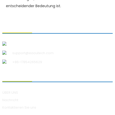
entscheidender Bedeutung ist.
KONTAKTIEREN SIE UNS
Qingdao Xiao U Technology Co.,Ltd.
support@xiaoutech.com
+86-17854265629
ÜBER UNS
ÜBER UNS
Nachricht
Kontaktieren Sie uns