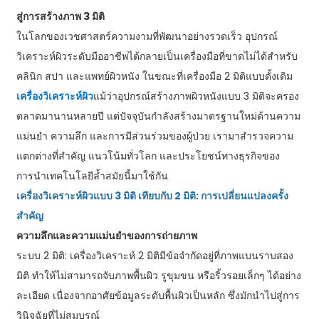
สู่การสร้างภาพ 3 มิติ
ในโลกของเวชศาสตร์ความงามที่พัฒนาอย่างรวดเร็ว อุปกรณ์
วิเคราะห์ผิวระดับมืออาชีพได้กลายเป็นเครื่องมือที่ขาดไม่ได้สำหรับ
คลินิก สปา และแพทย์ผิวหนัง ในขณะที่เครื่องมือ 2 มิติแบบดั้งเดิม
เครื่องวิเคราะห์ผิว
แม้ว่าอุปกรณ์สร้างภาพผิวหนังแบบ 3 มิติจะครอง
ตลาดมานานหลายปี แต่ปัจจุบันกำลังสร้างมาตรฐานใหม่ด้านความ
แม่นยำ ความลึก และการมีส่วนร่วมของผู้ป่วย เรามาสำรวจความ
แตกต่างที่สำคัญ แนวโน้มทั่วโลก และประโยชน์ทางธุรกิจของ
การนำเทคโนโลยีล้ำสมัยนี้มาใช้กัน
เครื่องวิเคราะห์ผิวแบบ 3 มิติ เทียบกับ 2 มิติ: การเปลี่ยนแปลงครั้ง
สำคัญ
ความลึกและความแม่นยำของการถ่ายภาพ
ระบบ 2 มิติ: เครื่องวิเคราะห์ 2 มิติมีข้อจำกัดอยู่ที่ภาพแบนราบสอง
มิติ ทำให้ไม่สามารถจับภาพพื้นผิว รูขุมขน หรือริ้วรอยเล็กๆ ได้อย่าง
ละเอียด เนื่องจากอาศัยข้อมูลระดับพื้นผิวเป็นหลัก ซึ่งมักนำไปสู่การ
วินิจฉัยที่ไม่สมบูรณ์