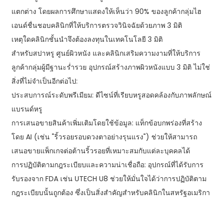
แตกต่าง โดยผลการศึกษาแสดงให้เห็นว่า 90% ของลูกค้ากลุ่มไฮ
เอนด์ชื่นชอบคลินิกที่ให้บริการตรวจวินิจฉัยด้วยภาพ 3 มิติ
เหตุใดคลินิกชั้นนำจึงต้องลงทุนในเทคโนโลยี 3 มิติ
สำหรับสปาหรู ศูนย์ผิวหนัง และคลินิกเสริมความงามที่ให้บริการ
ลูกค้ากลุ่มผู้มีฐานะร่ำรวย อุปกรณ์สร้างภาพผิวหนังแบบ 3 มิติ ไม่ใช่
สิ่งที่ไม่จำเป็นอีกต่อไป:
ประสบการณ์ระดับพรีเมียม: ดีไซน์ที่เรียบหรูสอดคล้องกับภาพลักษณ์
แบรนด์หรู
การเสนอขายสินค้าเพิ่มเติมโดยใช้ข้อมูล: แท็กข้อบกพร่องที่สร้าง
โดย AI (เช่น "ริ้วรอยรอบดวงตาอย่างรุนแรง") ช่วยให้สามารถ
เสนอขายแพ็กเกจต่อต้านริ้วรอยที่เหมาะสมกับแต่ละบุคคลได้
การปฏิบัติตามกฎระเบียบและความน่าเชื่อถือ: อุปกรณ์ที่ได้รับการ
รับรองจาก FDA เช่น UTECH U8 ช่วยให้มั่นใจได้ว่าการปฏิบัติตาม
กฎระเบียบนั้นถูกต้อง ซึ่งเป็นสิ่งสำคัญสำหรับคลินิกในสหรัฐอเมริกา