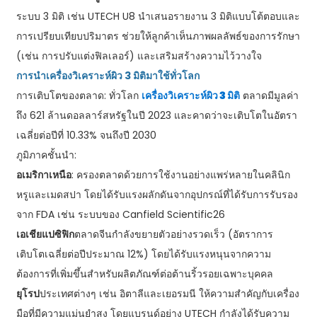
ระบบ 3 มิติ เช่น UTECH U8 นำเสนอรายงาน 3 มิติแบบโต้ตอบและ
การเปรียบเทียบปริมาตร ช่วยให้ลูกค้าเห็นภาพผลลัพธ์ของการรักษา
(เช่น การปรับแต่งฟิลเลอร์) และเสริมสร้างความไว้วางใจ
การนำเครื่องวิเคราะห์ผิว 3 มิติมาใช้ทั่วโลก
การเติบโตของตลาด: ทั่วโลก
เครื่องวิเคราะห์ผิว 3 มิติ
ตลาดมีมูลค่า
ถึง 621 ล้านดอลลาร์สหรัฐในปี 2023 และคาดว่าจะเติบโตในอัตรา
เฉลี่ยต่อปีที่ 10.33% จนถึงปี 2030
ภูมิภาคชั้นนำ:
อเมริกาเหนือ
: ครองตลาดด้วยการใช้งานอย่างแพร่หลายในคลินิก
หรูและเมดสปา โดยได้รับแรงผลักดันจากอุปกรณ์ที่ได้รับการรับรอง
จาก FDA เช่น ระบบของ Canfield Scientific26
เอเชียแปซิฟิก
ตลาดจีนกำลังขยายตัวอย่างรวดเร็ว (อัตราการ
เติบโตเฉลี่ยต่อปีประมาณ 12%) โดยได้รับแรงหนุนจากความ
ต้องการที่เพิ่มขึ้นสำหรับผลิตภัณฑ์ต่อต้านริ้วรอยเฉพาะบุคคล
ยุโรป
ประเทศต่างๆ เช่น อิตาลีและเยอรมนี ให้ความสำคัญกับเครื่อง
มือที่มีความแม่นยำสูง โดยแบรนด์อย่าง UTECH กำลังได้รับความ