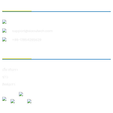
ติดต่อเรา
บริษัท ชิงเต่า เสี่ยวอู เทคโนโลยี จำกัด
support@xiaoutech.com
+86-17854265629
เกี่ยวกับเรา
เกี่ยวกับเรา
ข่าว
ติดต่อเรา