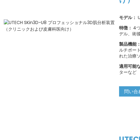
モデル：
U
特徴：
4
デル、術
製品機能
ルチポー
れた治療
適用可能
ターなど
問い合
UTE