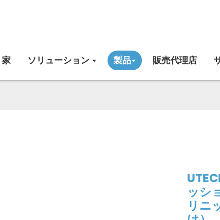
家
ソリューション
製品
販売代理店
UTEC
ッシ
リニ
け）