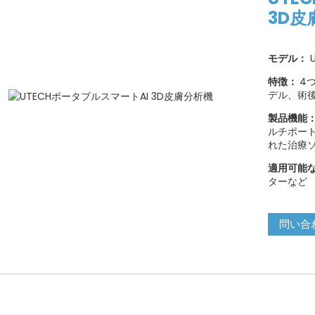
3D皮
モデル：
U
特徴：
4
デル、術
製品機能
ルチポー
れた治療
適用可能
ターなど
問い合