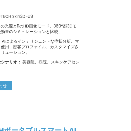
TECH Skin3D-U8
つの光源と11のHD画像モード、360°顔3Dモ
後効果のシミュレーションと比較。
：
AIによるインテリジェントな症状分析、マ
ト使用、顧客プロファイル、カスタマイズさ
ソリューション。
なシナリオ：
美容院、病院、スキンケアセン
わせ
CHポータブルスマートAI