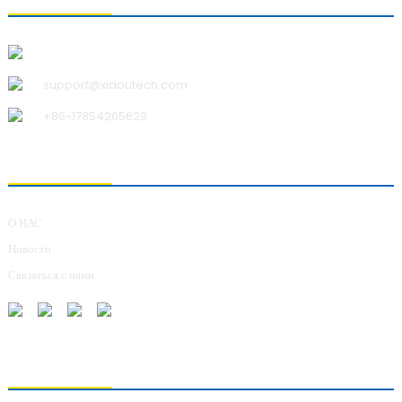
Qingdao Xiao U Technology Co.,Ltd.
support@xiaoutech.com
+86-17854265629
О НАС
О НАС
Новости
Связаться с нами
ОТПРАВКА ЗАПРОСОВ