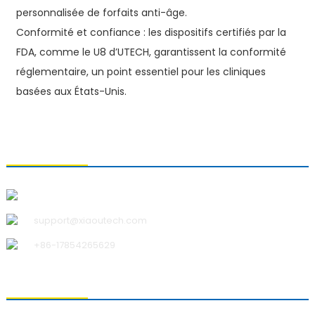
personnalisée de forfaits anti-âge.
Conformité et confiance : les dispositifs certifiés par la
FDA, comme le U8 d’UTECH, garantissent la conformité
réglementaire, un point essentiel pour les cliniques
basées aux États-Unis.
CONTACTEZ-NOUS
Qingdao Xiao U Technology Co., Ltd.
support@xiaoutech.com
+86-17854265629
À PROPOS DE NOUS