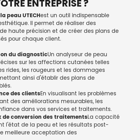
OTRE ENTREPRISE ?
 la peau UTECH
est un outil indispensable
esthétique. Il permet de réaliser des
de haute précision et de créer des plans de
és pour chaque client.
ion du diagnostic
Un analyseur de peau
écises sur les affections cutanées telles
es rides, les rougeurs et les dommages
mettant ainsi d'établir des plans de
blés.
nce des clients
En visualisant les problèmes
ant des améliorations mesurables, les
nfiance dans vos services et traitements.
 de conversion des traitements
La capacité
 l'état de la peau et les résultats post-
ne meilleure acceptation des