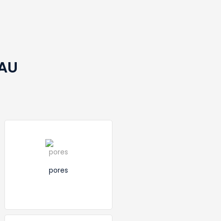
EAU
pores