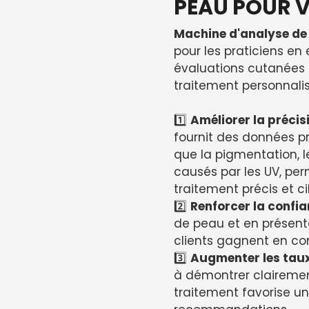
PEAU POUR V
Machine d'analyse de
pour les praticiens en 
évaluations cutanées 
traitement personnalis
1️⃣
Améliorer la précis
fournit des données pr
que la pigmentation, l
causés par les UV, per
traitement précis et ci
2️⃣
Renforcer la confia
de peau et en présent
clients gagnent en co
3️⃣
Augmenter les taux
à démontrer clairement
traitement favorise u