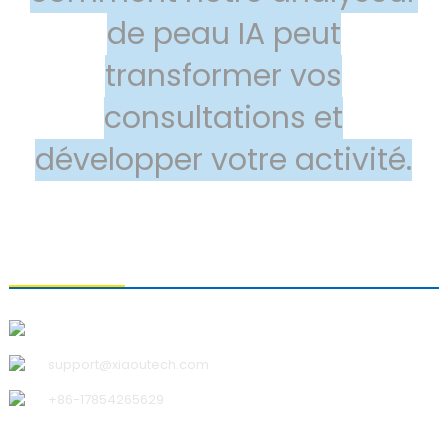
de peau IA peut
transformer vos
consultations et
développer votre activité.
CONTACTEZ-NOUS
Qingdao Xiao U Technology Co., Ltd.
support@xiaoutech.com
+86-17854265629
À PROPOS DE NOUS