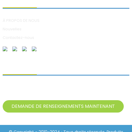
À PROPOS DE NOUS
Nouvelles
Contactez-nous
ENVOI DE DEMANDES DE RENSEIGNEMENTS
Pour toute question concernant nos produits, veuillez nous laisser
votre adresse e-mail et nous contacter dans les 24 heures.
DEMANDE DE RENSEIGNEMENTS MAINTENANT