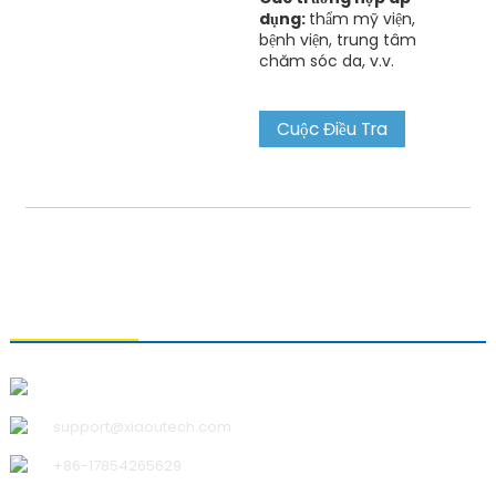
dụng:
thẩm mỹ viện,
bệnh viện, trung tâm
chăm sóc da, v.v.
Cuộc Điều Tra
LIÊN HỆ VỚI CHÚNG TÔI
Công ty TNHH Công nghệ Thanh Đảo Xiao U
support@xiaoutech.com
+86-17854265629