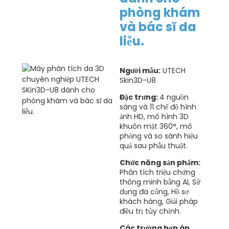
phòng khám
và bác sĩ da
liễu.
Người mẫu:
UTECH
Skin3D-U8
Đặc trưng:
4 nguồn
sáng và 11 chế độ hình
ảnh HD, mô hình 3D
khuôn mặt 360°, mô
phỏng và so sánh hiệu
quả sau phẫu thuật.
Chức năng sản phẩm:
Phân tích triệu chứng
thông minh bằng AI, Sử
dụng đa cổng, Hồ sơ
khách hàng, Giải pháp
điều trị tùy chỉnh.
Các trường hợp áp