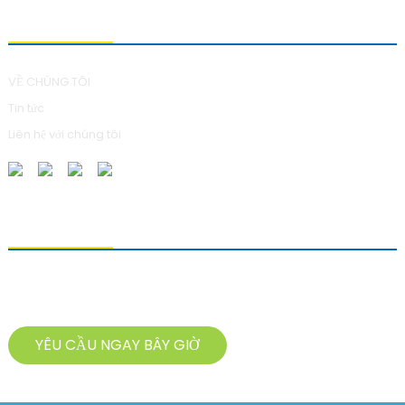
VỀ CHÚNG TÔI
VỀ CHÚNG TÔI
Tin tức
Liên hệ với chúng tôi
GỬI YÊU CẦU
Để hỏi về sản phẩm của chúng tôi, vui lòng để lại địa chỉ email và liên
hệ với chúng tôi trong vòng 24 giờ.
YÊU CẦU NGAY BÂY GIỜ