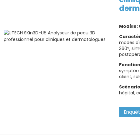
derm
Modèle:
Caractér
modes d'
360°, sim
postopéra
Fonction
symptômes 
client, s
Scénario
hôpital, 
Enquê