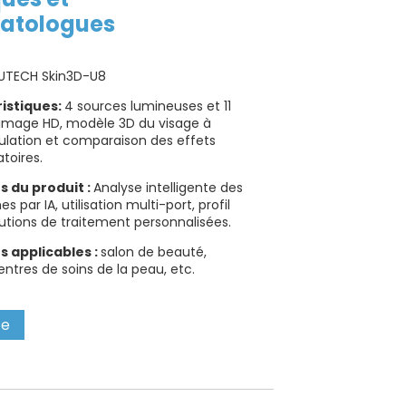
atologues
UTECH Skin3D-U8
istiques:
4 sources lumineuses et 11
image HD, modèle 3D du visage à
ulation et comparaison des effets
toires.
s du produit :
Analyse intelligente des
par IA, utilisation multi-port, profil
olutions de traitement personnalisées.
s applicables :
salon de beauté,
centres de soins de la peau, etc.
te