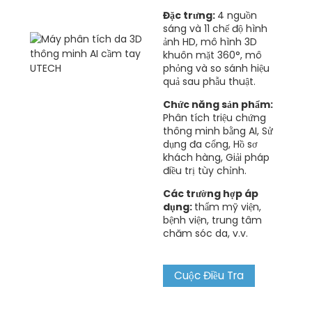
Đặc trưng:
4 nguồn
sáng và 11 chế độ hình
ảnh HD, mô hình 3D
khuôn mặt 360°, mô
phỏng và so sánh hiệu
quả sau phẫu thuật.
Chức năng sản phẩm:
Phân tích triệu chứng
thông minh bằng AI, Sử
dụng đa cổng, Hồ sơ
khách hàng, Giải pháp
điều trị tùy chỉnh.
Các trường hợp áp
dụng:
thẩm mỹ viện,
bệnh viện, trung tâm
chăm sóc da, v.v.
Cuộc Điều Tra