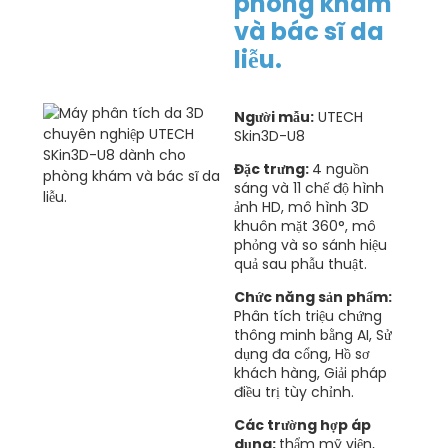
phòng khám
và bác sĩ da
liễu.
Người mẫu:
UTECH
Skin3D-U8
Đặc trưng:
4 nguồn
sáng và 11 chế độ hình
ảnh HD, mô hình 3D
khuôn mặt 360°, mô
phỏng và so sánh hiệu
quả sau phẫu thuật.
Chức năng sản phẩm:
Phân tích triệu chứng
thông minh bằng AI, Sử
dụng đa cổng, Hồ sơ
khách hàng, Giải pháp
điều trị tùy chỉnh.
Các trường hợp áp
dụng:
thẩm mỹ viện,