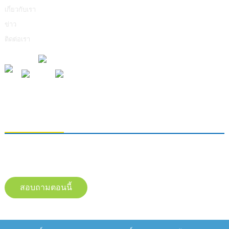
เกี่ยวกับเรา
ข่าว
ติดต่อเรา
การส่งคำถาม
หากต้องการสอบถามข้อมูลเกี่ยวกับผลิตภัณฑ์ของเรา โปรดทิ้งอีเมลของคุณไว้
และติดต่อเราภายใน 24 ชั่วโมง
สอบถามตอนนี้