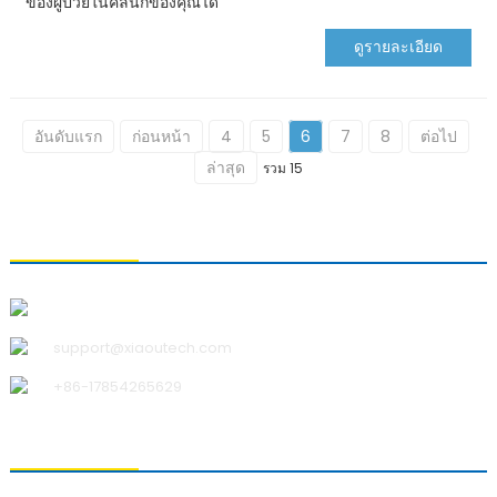
ของผู้ป่วยในคลินิกของคุณได้
ดูรายละเอียด
อันดับแรก
ก่อนหน้า
4
5
6
7
8
ต่อไป
ล่าสุด
รวม 15
ติดต่อเรา
บริษัท ชิงเต่า เสี่ยวอู เทคโนโลยี จำกัด
support@xiaoutech.com
+86-17854265629
เกี่ยวกับเรา