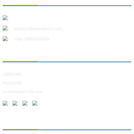
Qingdao Xiao U Technology Co.,Ltd.
support@xiaoutech.com
+86-17854265629
ÜBER UNS
ÜBER UNS
Nachricht
Kontaktieren Sie uns
ANFRAGEN SENDEN