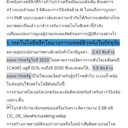
ผิวหนังทางคลินิกที่ก้าวล้ำไปกว่าเครื่องมือแบบดั้งเดิม ตั้งแต่การ
สร้างแบบจำลอง 3 มิติและการวินิจฉัยด้วย AI ไปจนถึงการบูรณา
การ EMR บนระบบคลาวด์และความเข้ากันได้กับการแพทย์ทางไกล
อนาคตมาถึงแล้ว มาสำรวจกันว่าเทคโนโลยีเหล่านี้กำลัง
เปลี่ยนแปลงการดูแลผู้ป่วยและผลลัพธ์ของการปฏิบัติงานอย่างไร
1. เทคโนโลยีพลิกโฉมวงการแพทย์ผิวหนังในปัจจุบัน
ตลาดอุปกรณ์ถ่ายภาพทางผิวหนังทั่วโลกมีมูลค่า...
2.42 พันล้าน
ดอลลาร์สหรัฐในปี 2023
โดยคาดการณ์อัตราการเติบโตเฉลี่ยต่อปี
(CAGR) อยู่ที่ 13.1% จนถึงปี 2030 ซึ่งจะส่งผลให้...
5.6 พันล้าน
ดอลลาร์สหรัฐ
นี่ไม่ใช่แกดเจ็ตสำหรับผู้บริโภคทั่วไป ระบบล้ำสมัย
ในปัจจุบันใช้เทคโนโลยีดังต่อไปนี้:
การถ่ายภาพไฮเปอร์สเปกตรัมและมัลติสเปกตรัมสำหรับการวินิจฉัย
เฉพาะชั้น
การสร้างภาพสามมิติของร่างกายหรือใบหน้าเพื่อติดตามรอยโรค