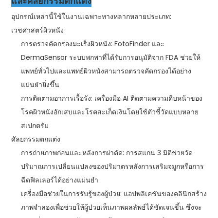
และศัลยกรรมตกแต่ง
อุปกรณ์เหล่านี้ใช้ในงานเฉพาะทางหลากหลายประเภท:
เวชศาสตร์ผิวหนัง
การตรวจคัดกรองมะเร็งผิวหนัง: FotoFinder และ
DermaSensor ระบบพกพาที่ได้รับการอนุมัติจาก FDA ช่วยให้
แพทย์ทั่วไปและแพทย์ผิวหนังสามารถตรวจคัดกรองได้อย่าง
แม่นยำยิ่งขึ้น
การติดตามอาการเรื้อรัง: เครื่องมือ AI ติดตามความคืบหน้าของ
โรคผิวหนังอักเสบและโรคสะเก็ดเงินโดยใช้ตัวชี้วัดแบบหลาย
สเปกตรัม
ศัลยกรรมตกแต่ง
การถ่ายภาพก่อนและหลังการผ่าตัด: การสแกน 3 มิติช่วยวัด
ปริมาณการเปลี่ยนแปลงของปริมาตรหลังการเสริมจมูกหรือการ
ฉีดฟิลเลอร์ได้อย่างแม่นยำ
เครื่องมือช่วยในการรับรู้ของผู้ป่วย: แอปพลิเคชันของคลินิกสร้าง
ภาพจำลองเพื่อช่วยให้ผู้ป่วยเห็นภาพผลลัพธ์ได้ชัดเจนขึ้น ซึ่งจะ