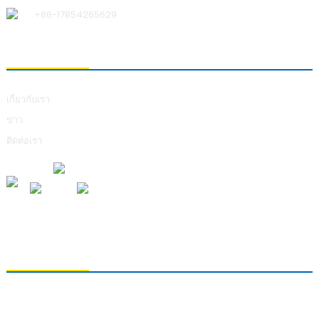
+86-17854265629
เกี่ยวกับเรา
เกี่ยวกับเรา
ข่าว
ติดต่อเรา
การส่งคำถาม
หากต้องการสอบถามข้อมูลเกี่ยวกับผลิตภัณฑ์ของเรา โปรดทิ้งอีเมลของคุณไว้
และติดต่อเราภายใน 24 ชั่วโมง