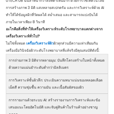
UTECH U8 นั้นล้ำหน้ากว่าสิ่งที่ตาเห็นมาก ด้วยการใช้เทคโนโลยี
การสร้างภาพ 3 มิติ แสงหลายสเปกตรัม และการวิเคราะห์ด้วย AI
ทำให้ได้ข้อมูลผิวที่วัดผลได้ สม่ำเสมอ และสามารถแบ่งปันได้
ภายในเวลาเพียง 8 วินาที
อะไรคือสิ่งที่ทำให้เครื่องวิเคราะห์ระดับโรงพยาบาลแตกต่างจาก
เครื่องวิเคราะห์ทั่วไป?
ไม่ใช่ทั้งหมด
เครื่องวิเคราะห์ผิว
ผิวทุกส่วนมีความเท่าเทียมกัน
เครื่องมือวินิจฉัยผิวระดับโรงพยาบาลที่แท้จริงมีคุณสมบัติดังนี้:
การถ่ายภาพ 3 มิติจากหลายมุม: บันทึกโครงสร้างใบหน้าทั้งหมด
ด้วยความแม่นยำระดับต่ำกว่ามิลลิเมตร
การวิเคราะห์ชั้นผิวลึก: ประเมินความหนาแน่นของหลอดเลือด
เม็ดสี ความชุ่มชื้น ความมัน และเนื้อสัมผัสของผิว
การรายงานด้วยระบบ AI: สร้างรายงานการวิเคราะห์และข้อ
เสนอแนะโดยอัตโนมัติ และจับคู่สินค้าในร้านค้าอย่างชาญ