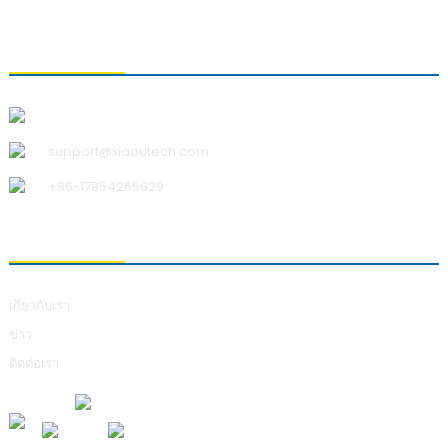
ติดต่อเรา
บริษัท ชิงเต่า เสี่ยวอู เทคโนโลยี จำกัด
support@xiaoutech.com
+86-17854265629
เกี่ยวกับเรา
เกี่ยวกับเรา
ข่าว
ติดต่อเรา