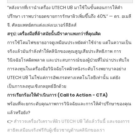
“หลังจากที่เรานำเครื่อง UTECH U8 มาใช้ในขั้นตอนการให้คำ
ปรึกษา เราพบว่ายอดขายการรักษาผิวเพิ่มขึ้นถึง 40%” — ดร. อเมลี
จี. ศัลยแพทย์ตกแต่งแห่งเบเวอร์ลีฮิลส์
สรุป: เครื่องมือที่ล้าสมัยนั้นมีราคาแพงกว่าที่คุณคิด
การใช้โคมไฟขยายอาจดูเหมือนประหยัดค่าใช้จ่าย แต่ในความเป็น
จริงแล้วมันกำลังทำให้คลินิกของคุณสูญเสียประสิทธิภาพ การ
วินิจฉัยโรคผิดพลาด และประสบการณ์ของผู้ป่วยที่ไม่น่าประทับใจ
การลงทุนในเครื่องมือวินิจฉัยโรคผิวหนังระดับโรงพยาบาลอย่าง
UTECH U8 ไม่ใช่แค่การอัพเกรดทางเทคโนโลยีเท่านั้น แต่ยัง
เป็นการลงทุนเชิงกลยุทธ์อีกด้วย
การเรียกร้องให้ดำเนินการ (Call to Action - CTA)
พร้อมที่จะยกระดับคุณภาพการวินิจฉัยและการให้คำปรึกษาของคุณ
แล้วหรือยัง?
👉
สำรวจเครื่องวิเคราะห์ผิว UTECH U8 ได้แล้ววันนี้ และจองการ
สาธิตเสมือนจริงฟรีกับผู้เชี่ยวชาญด้านคลินิกของเรา