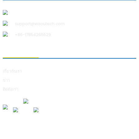
บริษัท ชิงเต่า เสี่ยวอู เทคโนโลยี จำกัด
support@xiaoutech.com
+86-17854265629
เกี่ยวกับเรา
เกี่ยวกับเรา
ข่าว
ติดต่อเรา
การส่งคำถาม