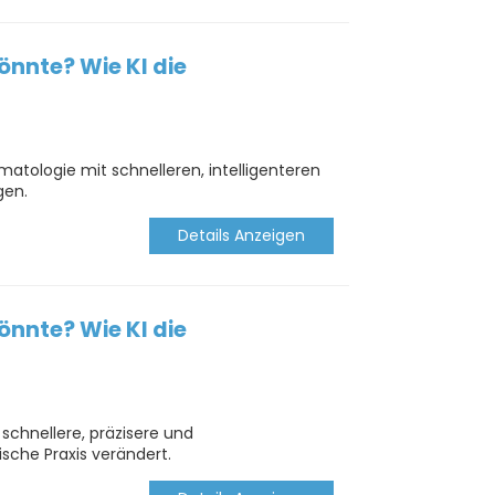
nnte? Wie KI die
matologie mit schnelleren, intelligenteren
gen.
Details Anzeigen
nnte? Wie KI die
schnellere, präzisere und
ische Praxis verändert.