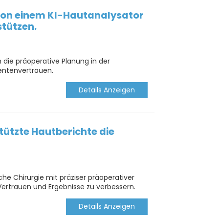
h von einem KI-Hautanalysator
stützen.
n die präoperative Planung in der
ientenvertrauen.
Details Anzeigen
tützte Hautberichte die
sche Chirurgie mit präziser präoperativer
Vertrauen und Ergebnisse zu verbessern.
Details Anzeigen