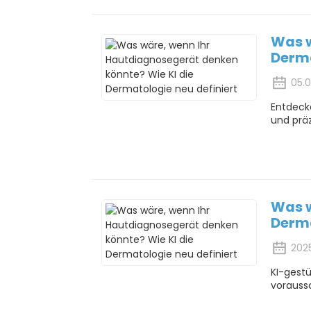
Was w
Derma
05.
Entdeck
und prä
Was w
Derma
202
KI-gestü
voraussc