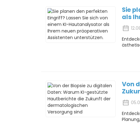
Sie p
als I
12.0
Entdeck
ästhetis
Von d
Zukun
05.
Entdeck
Planung,