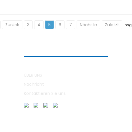
Zurück
3
4
5
6
7
Nächste
Zuletzt
Insg
ÜBER UNS
ÜBER UNS
Nachricht
Kontaktieren Sie uns