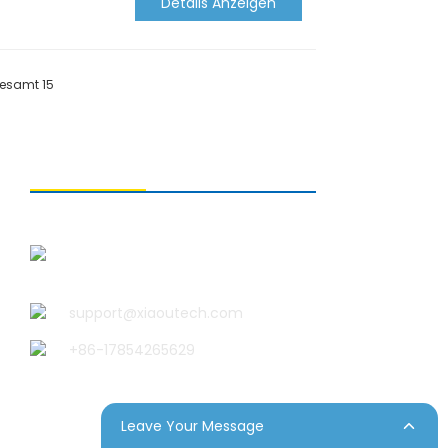
Details Anzeigen
esamt 15
KONTAKTIEREN SIE UNS
Qingdao Xiao U Technology
Co.,Ltd.
support@xiaoutech.com
+86-17854265629
Leave Your Message