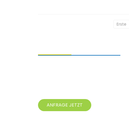
Erste
ANFRAGEN SENDEN
Bei Fragen zu unseren Produkten
hinterlassen Sie uns bitte Ihre E-Mail-
Adresse und kontaktieren Sie uns
innerhalb von 24 Stunden.
ANFRAGE JETZT