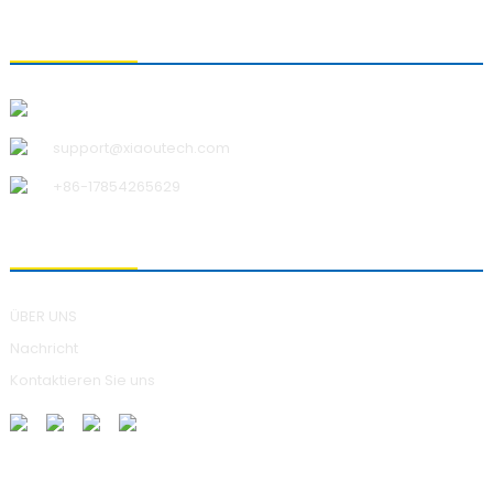
KONTAKTIEREN SIE UNS
Qingdao Xiao U Technology Co.,Ltd.
support@xiaoutech.com
+86-17854265629
ÜBER UNS
ÜBER UNS
Nachricht
Kontaktieren Sie uns
ANFRAGEN SENDEN