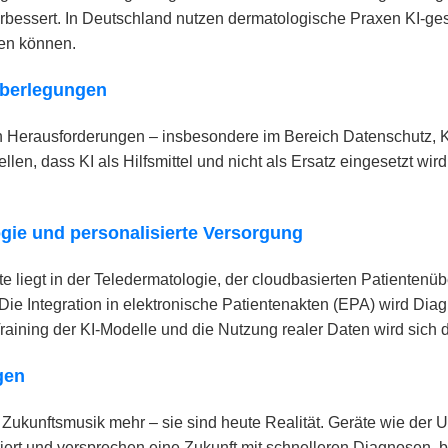
ssert. In Deutschland nutzen dermatologische Praxen KI-gest
den können.
Überlegungen
hin Herausforderungen – insbesondere im Bereich Datenschutz, 
en, dass KI als Hilfsmittel und nicht als Ersatz eingesetzt wir
gie und personalisierte Versorgung
te liegt in der Teledermatologie, der cloudbasierten Patiente
Die Integration in elektronische Patientenakten (EPA) wird Di
Training der KI-Modelle und die Nutzung realer Daten wird sich 
gen
 Zukunftsmusik mehr – sie sind heute Realität. Geräte wie der
tegriert und versprechen eine Zukunft mit schnelleren Diagnose