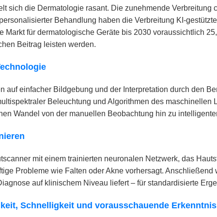
kelt sich die Dermatologie rasant. Die zunehmende Verbreitung
ersonalisierter Behandlung haben die Verbreitung KI-gestützte
 Markt für dermatologische Geräte bis 2030 voraussichtlich 25,
chen Beitrag leisten werden.
echnologie
 auf einfacher Bildgebung und der Interpretation durch den Be
multispektraler Beleuchtung und Algorithmen des maschinellen 
einen Wandel von der manuellen Beobachtung hin zu intelligente
nieren
canner mit einem trainierten neuronalen Netzwerk, das Hautst
ftige Probleme wie Falten oder Akne vorhersagt. Anschließend w
Diagnose auf klinischem Niveau liefert – für standardisierte E
gkeit, Schnelligkeit und vorausschauende Erkenntni