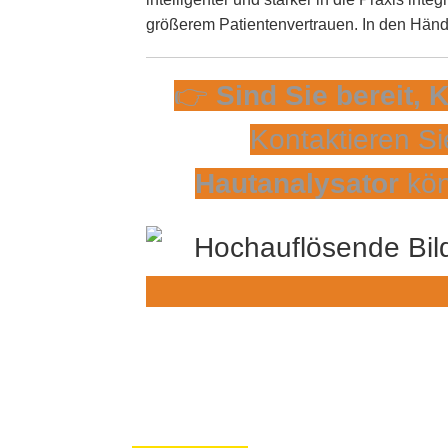
größerem Patientenvertrauen. In den Händ
👉
Sind Sie bereit, 
Kontaktieren Si
Hautanalysator
kön
ANFRAGEN SENDEN