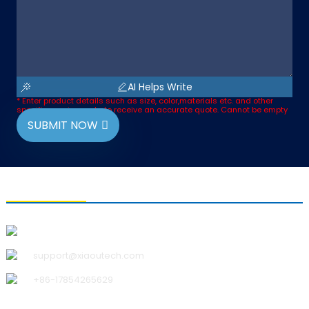
AI Helps Write
* Enter product details such as size, color,materials etc. and other
specific requirements to receive an accurate quote. Cannot be empty
SUBMIT NOW
KONTAKTIEREN SIE UNS
Qingdao Xiao U Technology Co.,Ltd.
support@xiaoutech.com
+86-17854265629