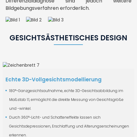
Differenzialdiagnose sind jedoch weitere
und häufig Akne sowie vergrößerte und verstopfte
Hautprobleme deutlicher erkennen können als bei
Karte hauptsächlich zur Darstellung tiefer
sichtbar zu machen.
und fettiger Bereiche eingesetzt.
Beobachtung von Hautkapillarerweiterungen,
Hauterkrankungen).
Hauterkrankungen).
Bildgebungsverfahren erforderlich.
Poren verursacht, auch wenn keine Akne vorliegt.
natürlichem Licht.
Hautflecken verwendet.
Akne und Aknenarben.
Blauweiß: Malassezia, ein Pilz.
GESICHTSÄSTHETISCHES DESIGN
Echte 3D-Vollgesichtsmodellierung
180°-Ganzgesichtsaufnahme, echte 3D-Gesichtsabbildung im
Maßstab 1:1, ermöglicht die direkte Messung von Gesichtsgröße
und -winkel.
Durch 360°-Licht- und Schatteneffekte lassen sich
Gesichtsdepressionen, Erschlaffung und Alterungserscheinungen
erkennen.