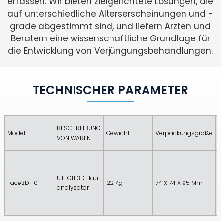
erfassen. Wir bieten zielgerichtete Lösungen, die
auf unterschiedliche Alterserscheinungen und -
grade abgestimmt sind, und liefern Ärzten und
Beratern eine wissenschaftliche Grundlage für
die Entwicklung von Verjüngungsbehandlungen.
TECHNISCHER PARAMETER
BESCHREIBUNG
Modell
Gewicht
Verpackungsgröße
L
VON WAREN
N
H
UTECH 3D Haut
A
Face3D-10
22 Kg
74 X 74 X 95 Mm
Analysator
U
E
L