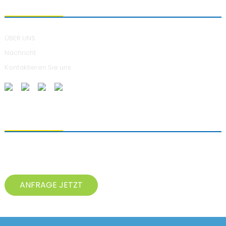
ÜBER UNS
ÜBER UNS
Nachricht
Kontaktieren Sie uns
ANFRAGEN SENDEN
Bei Fragen zu unseren Produkten hinterlassen Sie uns bitte Ihre E-
Mail-Adresse und kontaktieren Sie uns innerhalb von 24 Stunden.
ANFRAGE JETZT