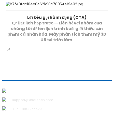
Lời kêu gọi hành động (CTA)
👉
Đặt lịch họp trước
— Liên hệ với nhóm của
chúng tôi để lên lịch trình buổi giới thiệu sản
phẩm cá nhân hóa.
Máy phân tích thẩm mỹ 3D
U8
tại triển lãm.
LIÊN HỆ VỚI CHÚNG TÔI
Công ty TNHH Công nghệ Thanh Đảo Xiao U
support@xiaoutech.com
+86-17854265629