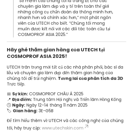
“Sứ mệnh của chúng tôi là trang bị cho các
chuyên gia làm đẹp và y tế trên toàn thế giới
những công cụ chẩn đoán da thông minh hơn,
nhanh hơn và chính xác hơn,” một phát ngôn
viên của UTECH cho biết. “Chúng tôi mong
muốn được kết nối với các đối tác toàn cầu tại
COSMOPROF ASIA 2025.”
Hãy ghé thăm gian hàng của UTECH tại
COSMOPROF ASIA 2025!
UTECH trân trọng mời tất cả các nhà phân phối, bác sĩ da
liễu và chuyên gia làm đẹp đến thăm gian hàng của
chúng tôi để trải nghiệm.
Tương lai của phân tích da 3D
Trực tiếp.
📅
Sự kiện:
COSMOPROF CHÂU Á 2025
📍
Địa điểm:
Trung tâm Hội nghị và Triển lãm Hồng Kông
🕓
Ngày:
Ngày 12–14 tháng 11 năm 2025
🏷
Gian hàng:
3E-G5B
Để tìm hiểu thêm về UTECH và các công nghệ của chúng
tôi, hãy truy cập:
www.utechskin.com