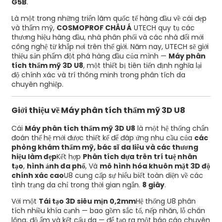
G5B
.
Là một trong những triển lãm quốc tế hàng đầu về cái đẹp
và thẩm mỹ,
COSMOPROF CHÂU Á
UTECH quy tụ các
thương hiệu hàng đầu, nhà phân phối và các nhà đổi mới
công nghệ từ khắp nơi trên thế giới. Năm nay, UTECH sẽ giới
thiệu sản phẩm đột phá hàng đầu của mình —
Máy phân
tích thẩm mỹ 3D U8
, một thiết bị tiên tiến định nghĩa lại
độ chính xác và trí thông minh trong phân tích da
chuyên nghiệp.
Giới thiệu về Máy phân tích thẩm mỹ 3D U8
Cái
Máy phân tích thẩm mỹ 3D U8
là một hệ thống chẩn
đoán thế hệ mới được thiết kế để đáp ứng nhu cầu của
các
phòng khám thẩm mỹ, bác sĩ da liễu và các thương
hiệu làm đẹp
Kết hợp
Phân tích dựa trên trí tuệ nhân
tạo
,
hình ảnh đa phổ
, Và
mô hình hóa khuôn mặt 3D độ
chính xác cao
U8 cung cấp sự hiểu biết toàn diện về các
tình trạng da chỉ trong thời gian ngắn.
8 giây
.
Với một
Tái tạo 3D siêu mịn 0,2mm
Hệ thống U8 phân
tích nhiều khía cạnh — bao gồm sắc tố, nếp nhăn, lỗ chân
lông, độ ẩm và kết cấu da — để tạo ra một báo cáo chuyên