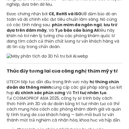
nghiệp, dựa trên dữ liệu.
Được chứng nhận bởi
CE, RoHS và ISO
U8 đảm bảo độ an
toàn và độ chính xác đạt tiêu chuẩn lâm sàng. Nó cũng
có các tính năng sau:
phần mềm đa ngôn ngữ
,
lưu trữ
dựa trên đám mây
, Và
Tạo báo cáo bằng AI
Điều này
khiến nó trở nên lý tưởng cho các phòng khám quốc tế
đang tìm cách cải thiện chất lượng tư vấn khách hàng và
độ tin cậy trong chẩn đoán.
Thúc đẩy tương lai của công nghệ thẩm mỹ y tế
UTECH tiếp tục dẫn đầu trong lĩnh vực này
hệ thống chẩn
đoán da thông minh
cung cấp các giải pháp sáng tạo kết
hợp
độ chính xác phần cứng
Và
Trí tuệ nhân tạo
.
Tại COSMOPROF ASIA 2025, công ty sẽ trình bày cách
thức hình ảnh 3D và dự đoán bằng trí tuệ nhân tạo có thể
cách mạng hóa cách các phòng khám đánh giá và quản
lý tình trạng da của khách hàng — biến mỗi buổi tư vấn
thành một trải nghiệm cá nhân hóa, khoa học và hấp dẫn.