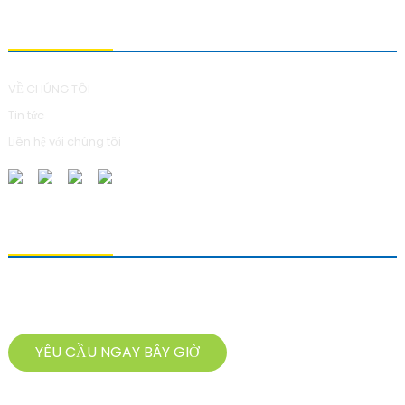
VỀ CHÚNG TÔI
VỀ CHÚNG TÔI
Tin tức
Liên hệ với chúng tôi
GỬI YÊU CẦU
Để hỏi về sản phẩm của chúng tôi, vui lòng để lại địa chỉ email và liên
hệ với chúng tôi trong vòng 24 giờ.
YÊU CẦU NGAY BÂY GIỜ