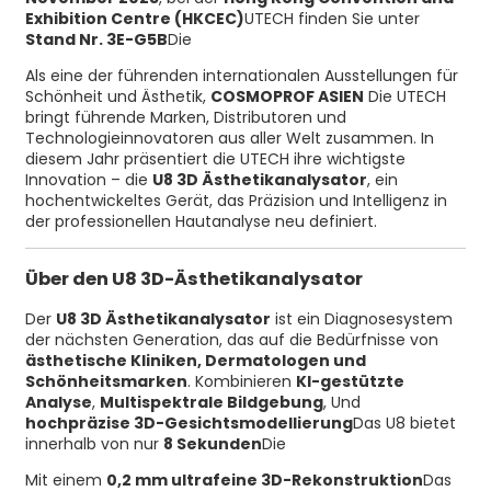
Exhibition Centre (HKCEC)
UTECH finden Sie unter
Stand Nr. 3E-G5B
Die
Als eine der führenden internationalen Ausstellungen für
Schönheit und Ästhetik,
COSMOPROF ASIEN
Die UTECH
bringt führende Marken, Distributoren und
Technologieinnovatoren aus aller Welt zusammen. In
diesem Jahr präsentiert die UTECH ihre wichtigste
Innovation – die
U8 3D Ästhetikanalysator
, ein
hochentwickeltes Gerät, das Präzision und Intelligenz in
der professionellen Hautanalyse neu definiert.
Über den U8 3D-Ästhetikanalysator
Der
U8 3D Ästhetikanalysator
ist ein Diagnosesystem
der nächsten Generation, das auf die Bedürfnisse von
ästhetische Kliniken, Dermatologen und
Schönheitsmarken
. Kombinieren
KI-gestützte
Analyse
,
Multispektrale Bildgebung
, Und
hochpräzise 3D-Gesichtsmodellierung
Das U8 bietet
innerhalb von nur
8 Sekunden
Die
Mit einem
0,2 mm ultrafeine 3D-Rekonstruktion
Das