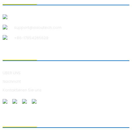
Qingdao Xiao U Technology Co.,Ltd.
support@xiaoutech.com
+86-17854265629
ÜBER UNS
ÜBER UNS
Nachricht
Kontaktieren Sie uns
ANFRAGEN SENDEN