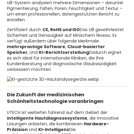
U8-System analysiert mehrere Dimensionen – darunter
Pigmentierung, Falten, Poren, Feuchtigkeit und Textur –
um einen professionellen, datengestützten Bericht zu
erstellen.
Zertifiziert durch
CE, RoHS und ISO
Das U8 gewährleistet
Sicherheit und Genauigkeit auf klinischem Niveau. Es
verfügt außerdem über folgende Merkmale:
mehrsprachige Software
,
Cloud-basierter
Speicher
, Und
KI-Berichtserstellung
Dadurch eignet
es sich ideal für internationale Kliniken, die ihre
Kundenberatung und diagnostische Glaubwürdigkeit
verbessern möchten.
Die Zukunft der medizinischen
Schönheitstechnologie voranbringen
UTECH ist weiterhin führend auf dem Gebiet der
intelligente Hautdiagnosesysteme
, die innovative
Lösungen anbieten, die kombinieren
Hardware-
Präzision
Und
KI-Intelligenz
Die