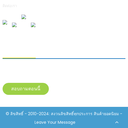
ติดต่อเรา
การส่งคำถาม
หากต้องการสอบถามข้อมูลเกี่ยวกับผลิตภัณฑ์ของเรา โปรดทิ้งอีเมลของคุณไว้
และติดต่อเราภายใน 24 ชั่วโมง
สอบถามตอนนี้
© ลิขสิทธิ์ - 2010-2024: สงวนลิขสิทธิ์ทุกประการ สินค้ายอดนิยม -
แผนผังเว็บไซต์
Resource
Leave Your Message