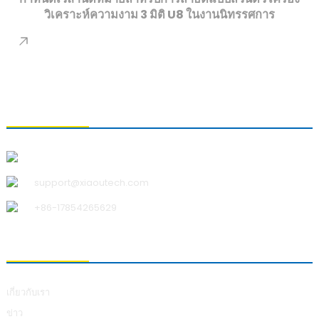
วิเคราะห์ความงาม 3 มิติ U8
ในงานนิทรรศการ
ติดต่อเรา
บริษัท ชิงเต่า เสี่ยวอู เทคโนโลยี จำกัด
support@xiaoutech.com
+86-17854265629
เกี่ยวกับเรา
เกี่ยวกับเรา
ข่าว