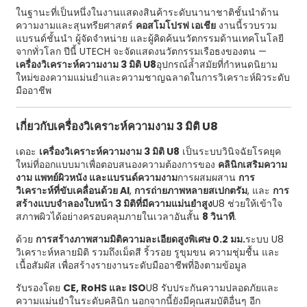
ในฐานะที่เป็นหนึ่งในงานแสดงสินค้าระดับนานาชาติชั้นนำด้าน
ความงามและสุนทรียศาสตร์
คอสโมโปรฟ เอเชีย
งานนี้รวบรวม
แบรนด์ชั้นนำ ผู้จัดจำหน่าย และผู้คิดค้นนวัตกรรมด้านเทคโนโลยี
จากทั่วโลก ปีนี้ UTECH จะจัดแสดงนวัตกรรมเรือธงของตน —
เครื่องวิเคราะห์ความงาม 3 มิติ U8
อุปกรณ์ล้ำสมัยที่กำหนดนิยาม
ใหม่ของความแม่นยำและความชาญฉลาดในการวิเคราะห์ผิวระดับ
มืออาชีพ
เกี่ยวกับเครื่องวิเคราะห์ความงาม 3 มิติ U8
เดอะ
เครื่องวิเคราะห์ความงาม 3 มิติ U8
เป็นระบบวินิจฉัยโรคยุค
ใหม่ที่ออกแบบมาเพื่อตอบสนองความต้องการของ
คลินิกเสริมความ
งาม แพทย์ผิวหนัง และแบรนด์ความงาม
การผสมผสาน
การ
วิเคราะห์ที่ขับเคลื่อนด้วย AI
,
การถ่ายภาพหลายสเปกตรัม
, และ
การ
สร้างแบบจำลองใบหน้า 3 มิติที่มีความแม่นยำสูง
U8 ช่วยให้เข้าใจ
สภาพผิวได้อย่างครอบคลุมภายในเวลาอันสั้น
8 วินาที
.
ด้วย
การสร้างภาพสามมิติความละเอียดสูงพิเศษ 0.2 มม.
ระบบ U8
วิเคราะห์หลายมิติ รวมถึงเม็ดสี ริ้วรอย รูขุมขน ความชุ่มชื้น และ
เนื้อสัมผัส เพื่อสร้างรายงานระดับมืออาชีพที่อิงตามข้อมูล
รับรองโดย
CE, RoHS และ ISO
U8 รับประกันความปลอดภัยและ
ความแม่นยำในระดับคลินิก นอกจากนี้ยังมีคุณสมบัติอื่นๆ อีก