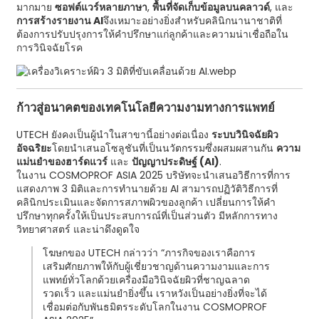
มากมาย
ซอฟต์แวร์หลายภาษา
,
พื้นที่จัดเก็บข้อมูลบนคลาวด์
, และ
การสร้างรายงาน AI
จึงเหมาะอย่างยิ่งสำหรับคลินิกนานาชาติที่
ต้องการปรับปรุงการให้คำปรึกษาแก่ลูกค้าและความน่าเชื่อถือใน
การวินิจฉัยโรค
ก้าวสู่อนาคตของเทคโนโลยีความงามทางการแพทย์
UTECH ยังคงเป็นผู้นำในสาขานี้อย่างต่อเนื่อง
ระบบวินิจฉัยผิว
อัจฉริยะ
โดยนำเสนอโซลูชันที่เป็นนวัตกรรมซึ่งผสมผสานกัน
ความ
แม่นยำของฮาร์ดแวร์
และ
ปัญญาประดิษฐ์ (AI)
.
ในงาน COSMOPROF ASIA 2025 บริษัทจะนำเสนอวิธีการที่การ
แสดงภาพ 3 มิติและการทำนายด้วย AI สามารถปฏิวัติวิธีการที่
คลินิกประเมินและจัดการสภาพผิวของลูกค้า เปลี่ยนการให้คำ
ปรึกษาทุกครั้งให้เป็นประสบการณ์ที่เป็นส่วนตัว มีหลักการทาง
วิทยาศาสตร์ และน่าดึงดูดใจ
โฆษกของ UTECH กล่าวว่า “ภารกิจของเราคือการ
เสริมศักยภาพให้กับผู้เชี่ยวชาญด้านความงามและการ
แพทย์ทั่วโลกด้วยเครื่องมือวินิจฉัยผิวที่ชาญฉลาด
รวดเร็ว และแม่นยำยิ่งขึ้น เราหวังเป็นอย่างยิ่งที่จะได้
เชื่อมต่อกับพันธมิตรระดับโลกในงาน COSMOPROF