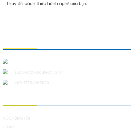
thay đổi cách thức hành nghề của bạn.
LIÊN HỆ VỚI CHÚNG TÔI
Công ty TNHH Công nghệ Thanh Đảo Xiao U
support@xiaoutech.com
+86-17854265629
VỀ CHÚNG TÔI
VỀ CHÚNG TÔI
Tin tức