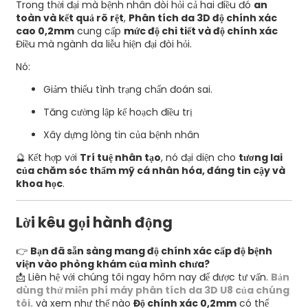
Trong thời đại mà bệnh nhân đòi hỏi cả hai điều đó
an
toàn và kết quả rõ rệt
,
Phân tích da 3D độ chính xác
cao 0,2mm
cung cấp
mức độ chi tiết và độ chính xác
Điều mà ngành da liễu hiện đại đòi hỏi.
Nó:
Giảm thiểu tình trạng chẩn đoán sai.
Tăng cường lập kế hoạch điều trị
Xây dựng lòng tin của bệnh nhân
🔮 Kết hợp với
Trí tuệ nhân tạo
, nó đại diện cho
tương lai
của chăm sóc thẩm mỹ cá nhân hóa, đáng tin cậy và
khoa học
.
Lời kêu gọi hành động
👉
Bạn đã sẵn sàng mang độ chính xác cấp độ bệnh
viện vào phòng khám của mình chưa?
📩 Liên hệ với chúng tôi ngay hôm nay để được tư vấn.
Bản
dùng thử miễn phí máy phân tích da 3D U8 của chúng
tôi.
và xem như thế nào
Độ chính xác 0,2mm
có thể