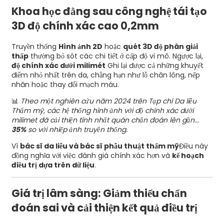
Khoa học đằng sau công nghệ tái tạo
3D độ chính xác cao 0,2mm
Truyền thống
Hình ảnh 2D
hoặc
quét 3D độ phân giải
thấp
thường bỏ sót các chi tiết ở cấp độ vi mô. Ngược lại,
độ chính xác dưới milimét
Ghi lại được cả những khuyết
điểm nhỏ nhất trên da, chẳng hạn như lỗ chân lông, nếp
nhăn hoặc thay đổi mạch máu.
📊
Theo một nghiên cứu năm 2024 trên Tạp chí Da liễu
Thẩm mỹ, các hệ thống hình ảnh với độ chính xác dưới
milimet đã cải thiện tính nhất quán chẩn đoán lên gần...
35%
so với nhiếp ảnh truyền thống.
Vì
bác sĩ da liễu và bác sĩ phẫu thuật thẩm mỹ
Điều này
đồng nghĩa với việc đánh giá chính xác hơn và
kế hoạch
điều trị dựa trên dữ liệu
.
Giá trị lâm sàng: Giảm thiểu chẩn
đoán sai và cải thiện kết quả điều trị