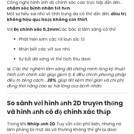
Công nghệ hình ảnh độ chính xác cao trực tiếp dẫn đến...
chăm sóc bệnh nhân tốt hơn
.
Một sự hiểu sai nhỏ về tình trạng da có thể dẫn đến:
điều trị
không hiệu quả hoặc không cần thiết
.
Với
Độ chính xác 0,2mm
Các bác sĩ lâm sàng có thể:
Phát hiện sớm các rối loạn sắc tố
Nhận biết các vết sẹo nhỏ
Sự bất đối xứng về thể tích thu được
📊
Các thử nghiệm lâm sàng đã chứng minh rằng kỹ thuật
hình ảnh chính xác giúp giảm tỷ lệ điều chỉnh phương pháp
điều trị bằng cách...
28%
, giúp tiết kiệm thời gian và chi phí
đồng thời nâng cao sự hài lòng của bệnh nhân.
So sánh với hình ảnh 2D truyền thống
và hình ảnh có độ chính xác thấp
Trong khi
Nhiếp ảnh 2D
Tuy vẫn còn phổ biến, nhưng nó
làm phẳng bề mặt da và thường không thể ghi lại được