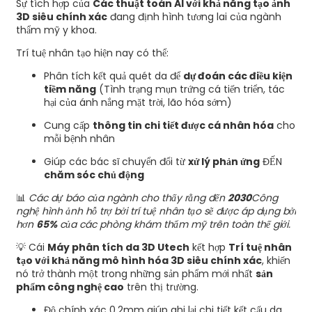
Sự tích hợp của
Các thuật toán AI với khả năng tạo ảnh
3D siêu chính xác
đang định hình tương lai của ngành
thẩm mỹ y khoa.
Trí tuệ nhân tạo hiện nay có thể:
Phân tích kết quả quét da để
dự đoán các điều kiện
tiềm năng
(Tình trạng mụn trứng cá tiến triển, tác
hại của ánh nắng mặt trời, lão hóa sớm)
Cung cấp
thông tin chi tiết được cá nhân hóa
cho
mỗi bệnh nhân
Giúp các bác sĩ chuyển đổi từ
xử lý phản ứng
ĐẾN
chăm sóc chủ động
📊
Các dự báo của ngành cho thấy rằng đến
2030
Công
nghệ hình ảnh hỗ trợ bởi trí tuệ nhân tạo sẽ được áp dụng bởi
hơn
65%
của các phòng khám thẩm mỹ trên toàn thế giới.
💡 Cái
Máy phân tích da 3D Utech
kết hợp
Trí tuệ nhân
tạo với khả năng mô hình hóa 3D siêu chính xác
, khiến
nó trở thành một trong những sản phẩm mới nhất
sản
phẩm công nghệ cao
trên thị trường.
Độ chính xác 0,2mm giúp ghi lại chi tiết kết cấu da