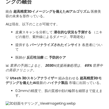
ングの融合
統合
超高精度3Dイメージングを備えたAIアルゴリズム
医療美
容の未来を形作っている。
AIは現在、以下のことが可能です。
皮膚スキャンを分析して
潜在的な状況を予測する
（ニキ
ビの進行、紫外線によるダメージ、早期老化）
提供する
パーソナライズされたインサイト
各患者につい
て
医師が
反応性治療
に
予防的ケア
📊
業界の予測によると、
2030
AI支援画像処理は、
65%
世界中
の美容クリニック。
💡
Utech 3Dスキンアナライザー
組み合わせる
超高精度3Dモ
デリングを備えたAI
最新の
ハイテク製品
市場に出回っている。
0.2mmの精度で、肌の質感や顔の輪郭を細部まで捉えま
す。