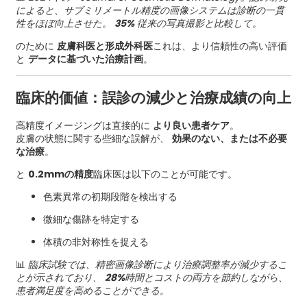
によると、サブミリメートル精度の画像システムは診断の一貫
性をほぼ向上させた。
35%
従来の写真撮影と比較して。
のために
皮膚科医と形成外科医
これは、より信頼性の高い評価
と
データに基づいた治療計画
。
臨床的価値：誤診の減少と治療成績の向上
高精度イメージングは​​直接的に
より良い患者ケア
。
皮膚の状態に関する些細な誤解が、
効果のない、または不必要
な治療
。
と
0.2mmの精度
臨床医は以下のことが可能です。
色素異常の初期段階を検出する
微細な傷跡を特定する
体積の非対称性を捉える
📊
臨床試験では、精密画像診断により治療調整率が減少するこ
とが示されており、
28%
時間とコストの両方を節約しながら、
患者満足度を高めることができる。