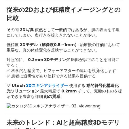
従来の2Dおよび低精度イメージングとの
比較
その間
2D写真
依然として一般的ではあるが、肌の表面を平坦
にしてしまい、奥行きを捉えきれないことが多い。
低精度
3Dモデル（解像度0.5～1mm）
治療後の評価において
重要な、真の体積変化を反映することができない。
対照的に、
0.2mm 3Dモデリング
医師が以下のことを可能に
する：
✅ 科学的な精度で、ビフォーアフターの違いを視覚化します
✅ 患者に透明性があり信頼できる結果を提供する
💡
Utech
3Dスキンアナライザー
使用する
動的符号化構造化
光ソリューション
最大精度で
0.2mm
そして、究極のものを提
示できる豊富な詳細
顔の質感
。
未来のトレンド：AIと超高精度3Dモデリ