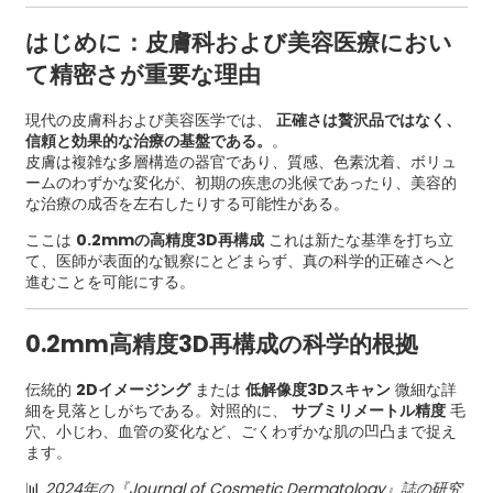
はじめに：皮膚科および美容医療におい
て精密さが重要な理由
現代の皮膚科および美容医学では、
正確さは贅沢品ではなく、
信頼と効果的な治療の基盤である。
。
皮膚は複雑な多層構造の器官であり、質感、色素沈着、ボリュ
ームのわずかな変化が、初期の疾患の兆候であったり、美容的
な治療の成否を左右したりする可能性がある。
ここは
0.2mmの高精度3D再構成
これは新たな基準を打ち立
て、医師が表面的な観察にとどまらず、真の科学的正確さへと
進むことを可能にする。
0.2mm高精度3D再構成の科学的根拠
伝統的
2Dイメージング
または
低解像度3Dスキャン
微細な詳
細を見落としがちである。対照的に、
サブミリメートル精度
毛
穴、小じわ、血管の変化など、ごくわずかな肌の凹凸まで捉え
ます。
📊
2024年の『Journal of Cosmetic Dermatology』誌の研究