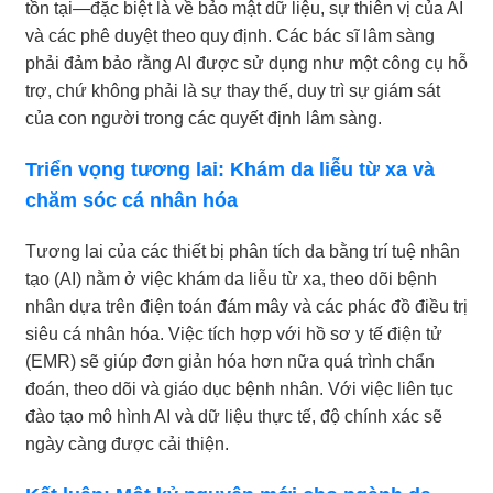
tồn tại—đặc biệt là về bảo mật dữ liệu, sự thiên vị của AI
và các phê duyệt theo quy định. Các bác sĩ lâm sàng
phải đảm bảo rằng AI được sử dụng như một công cụ hỗ
trợ, chứ không phải là sự thay thế, duy trì sự giám sát
của con người trong các quyết định lâm sàng.
Triển vọng tương lai: Khám da liễu từ xa và
chăm sóc cá nhân hóa
Tương lai của các thiết bị phân tích da bằng trí tuệ nhân
tạo (AI) nằm ở việc khám da liễu từ xa, theo dõi bệnh
nhân dựa trên điện toán đám mây và các phác đồ điều trị
siêu cá nhân hóa. Việc tích hợp với hồ sơ y tế điện tử
(EMR) sẽ giúp đơn giản hóa hơn nữa quá trình chẩn
đoán, theo dõi và giáo dục bệnh nhân. Với việc liên tục
đào tạo mô hình AI và dữ liệu thực tế, độ chính xác sẽ
ngày càng được cải thiện.