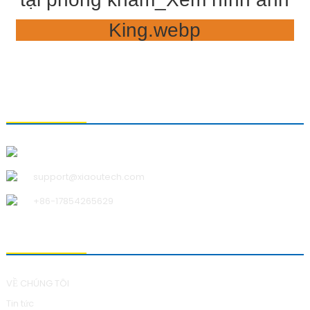
LIÊN HỆ VỚI CHÚNG TÔI
Công ty TNHH Công nghệ Thanh Đảo Xiao U
support@xiaoutech.com
+86-17854265629
VỀ CHÚNG TÔI
VỀ CHÚNG TÔI
Tin tức