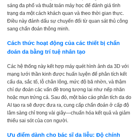
sáng đa phổ và thuật toán máy học để đánh giá tình
trạng da một cách khách quan và theo thời gian thực.
Điều này đánh dấu sự chuyển đổi từ quan sát thủ công
sang chẩn đoán thông minh.
Cách thức hoạt động của các thiết bị chẩn
đoán da bằng trí tuệ nhân tạo
Các hệ thống này kết hợp máy quét hình ảnh da 3D với
mạng lưới thần kinh được huấn luyện để phân tích kết
cấu da, sắc tố, lỗ chân lông, mức độ bã nhờn, và thậm
chí dự đoán các vấn đề trong tương lai như nếp nhăn
hoặc mụn trứng cá. Sau đó, một báo cáo phân tích da do
AI tạo ra sẽ được đưa ra, cung cấp chẩn đoán ở cấp độ
lâm sàng chỉ trong vài giây—chuẩn hóa kết quả và giảm
thiểu sai sót của con người.
Ưu điểm dành cho bác sĩ da liễu: Độ chính