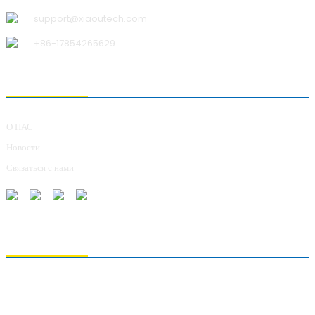
support@xiaoutech.com
+86-17854265629
О НАС
О НАС
Новости
Связаться с нами
ОТПРАВКА ЗАПРОСОВ
Для получения информации о нашей продукции, пожалуйста, оставьте нам
свой адрес электронной почты и свяжитесь с нами в течение 24 часов.