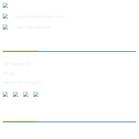
Công ty TNHH Công nghệ Thanh Đảo Xiao U
support@xiaoutech.com
+86-17854265629
VỀ CHÚNG TÔI
VỀ CHÚNG TÔI
Tin tức
Liên hệ với chúng tôi
GỬI YÊU CẦU
Để hỏi về sản phẩm của chúng tôi, vui lòng để lại địa chỉ email và liên
hệ với chúng tôi trong vòng 24 giờ.