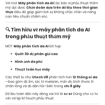
Với một
Máy phân tích da AI
Các bác sĩ phẫu thuật thẩm
mỹ đạt được
Chẩn đoán dựa trên dữ liệu theo thời gian
thực
Điều đó giúp giảm bớt sự không chắc chắn và nâng
cao tiêu chuẩn chăm sóc.
🔍 Tìm hiểu về máy phân tích da AI
trong phẫu thuật thẩm mỹ
MỘT
Máy phân tích da AI
kết hợp:
Quét 3D độ phân giải cao
Hình ảnh đa phổ
Thuật toán học máy
Các thiết bị như
Utech U8
phân tích hơn
12 thông số da
—bao gồm độ ẩm, sắc tố melanin, mẩn đỏ, kích thước lỗ
chân lông và độ đàn hồi—bên trong
chỉ 8 giây
.
Dữ liệu toàn diện này đóng vai trò là
cơ sở
Dùng cho cả tư
vấn và lập kế hoạch phẫu thuật.