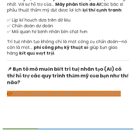
nhất. Với sự hỗ trợ của...
Máy phân tích da AI
Các bác sĩ
phẫu thuật thẩm mỹ đạt được lợi ích
lợi thế cạnh tranh
:
✅ Lập kế hoạch dựa trên dữ liệu
✅ Chẩn đoán dự đoán
✅ Mối quan hệ bệnh nhân bền chặt hơn
Trí tuệ nhân tạo không chỉ là một công cụ chẩn đoán—nó
còn là một...
phi công phụ kỹ thuật số
giúp bạn giao
hàng
kết quả vượt trội
.
📌
Bạn tò mò muốn biết trí tuệ nhân tạo (AI) có
thể hỗ trợ các quy trình thẩm mỹ của bạn như thế
nào?
👉
Đặt lịch dùng thử máy phân tích da Utech U8 AI.
LIÊN HỆ VỚI CHÚNG TÔI