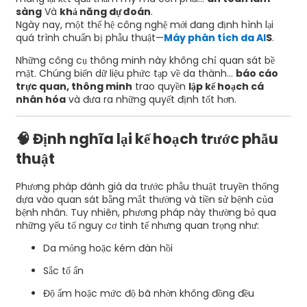
sàng
Và
khả năng dự đoán
.
Ngày nay, một thế hệ công nghệ mới đang định hình lại
quá trình chuẩn bị phẫu thuật—
Máy phân tích da AI
S
.
Những công cụ thông minh này không chỉ quan sát bề
mặt. Chúng biến dữ liệu phức tạp về da thành...
báo cáo
trực quan, thông minh
trao quyền
lập kế hoạch cá
nhân hóa
và đưa ra những quyết định tốt hơn.
🧠 Định nghĩa lại kế hoạch trước phẫu
thuật
Phương pháp đánh giá da trước phẫu thuật truyền thống
dựa vào quan sát bằng mắt thường và tiền sử bệnh của
bệnh nhân. Tuy nhiên, phương pháp này thường bỏ qua
những yếu tố nguy cơ tinh tế nhưng quan trọng như:
Da mỏng hoặc kém đàn hồi
Sắc tố ẩn
Độ ẩm hoặc mức độ bã nhờn không đồng đều