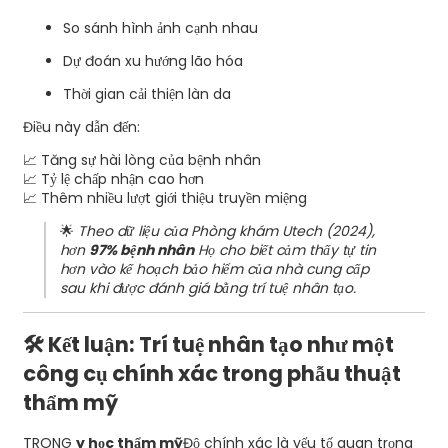
So sánh hình ảnh cạnh nhau
Dự đoán xu hướng lão hóa
Thời gian cải thiện làn da
Điều này dẫn đến:
📈 Tăng sự hài lòng của bệnh nhân
📈 Tỷ lệ chấp nhận cao hơn
📈 Thêm nhiều lượt giới thiệu truyền miệng
🌟
Theo dữ liệu của Phòng khám Utech (2024),
hơn
97% bệnh nhân
Họ cho biết cảm thấy tự tin
hơn vào kế hoạch bảo hiểm của nhà cung cấp
sau khi được đánh giá bằng trí tuệ nhân tạo.
🛠️ Kết luận: Trí tuệ nhân tạo như một
công cụ chính xác trong phẫu thuật
thẩm mỹ
TRONG
y học thẩm mỹ
Độ chính xác là yếu tố quan trọng