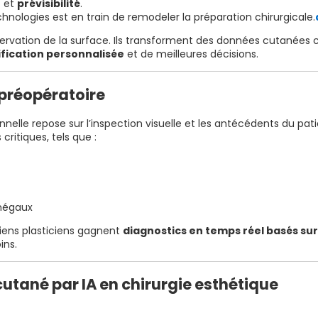
e
et
prévisibilité
.
hnologies est en train de remodeler la préparation chirurgicale.
observation de la surface. Ils transforment des données cutanée
ification personnalisée
et de meilleures décisions.
n préopératoire
onnelle repose sur l’inspection visuelle et les antécédents du p
critiques, tels que :
inégaux
rgiens plasticiens gagnent
diagnostics en temps réel basés su
ins.
utané par IA en chirurgie esthétique