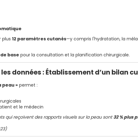
tomatique
r plus
12 paramètres cutanés
—y compris l'hydratation, la mélan
 de base
pour la consultation et la planification chirurgicale.
 les données : Établissement d’un bilan c
a peau »
permet :
irurgicales
tient et le médecin
s qui reçoivent des rapports visuels sur la peau sont
32 % plus 
023)