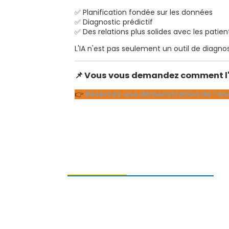
✅ Planification fondée sur les données
✅ Diagnostic prédictif
✅ Des relations plus solides avec les patien
L'IA n'est pas seulement un outil de diagnos
📌
Vous vous demandez comment l'IA
👉
Réservez une démonstration de l'ana
ENVOI DE DEMANDES DE
RENSEIGNEMENTS
Pour toute question concernant nos
produits, veuillez nous laisser votre
adresse e-mail et nous contacter dans