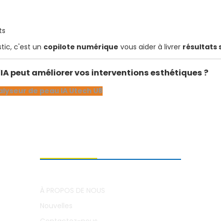
ts
tic, c'est un
copilote numérique
vous aider à livrer
résultats 
 peut améliorer vos interventions esthétiques ?
lyseur de peau IA Utech U8
À PROPOS DE NOUS
À PROPOS DE NOUS
Nouvelles