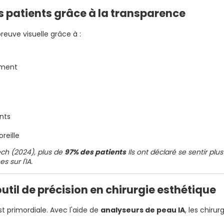
es patients grâce à la transparence
reuve visuelle grâce à :
ement
ents
reille
ech (2024), plus de
97% des patients
Ils ont déclaré se sentir plu
 sur l'IA.
outil de précision en chirurgie esthétique
st primordiale. Avec l'aide de
analyseurs de peau IA
, les chiru