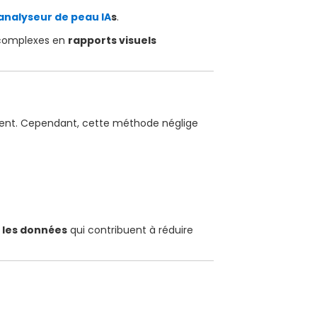
analyseur de peau IA
s
.
s complexes en
rapports visuels
atient. Cependant, cette méthode néglige
r les données
qui contribuent à réduire