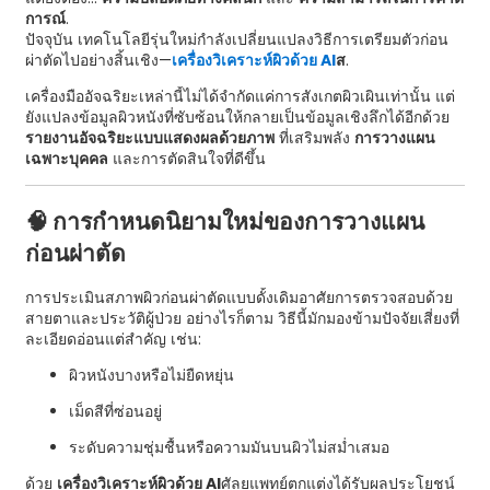
การณ์
.
ปัจจุบัน เทคโนโลยีรุ่นใหม่กำลังเปลี่ยนแปลงวิธีการเตรียมตัวก่อน
ผ่าตัดไปอย่างสิ้นเชิง—
เครื่องวิเคราะห์ผิวด้วย AI
ส
.
เครื่องมืออัจฉริยะเหล่านี้ไม่ได้จำกัดแค่การสังเกตผิวเผินเท่านั้น แต่
ยังแปลงข้อมูลผิวหนังที่ซับซ้อนให้กลายเป็นข้อมูลเชิงลึกได้อีกด้วย
รายงานอัจฉริยะแบบแสดงผลด้วยภาพ
ที่เสริมพลัง
การวางแผน
เฉพาะบุคคล
และการตัดสินใจที่ดีขึ้น
🧠 การกำหนดนิยามใหม่ของการวางแผน
ก่อนผ่าตัด
การประเมินสภาพผิวก่อนผ่าตัดแบบดั้งเดิมอาศัยการตรวจสอบด้วย
สายตาและประวัติผู้ป่วย อย่างไรก็ตาม วิธีนี้มักมองข้ามปัจจัยเสี่ยงที่
ละเอียดอ่อนแต่สำคัญ เช่น:
ผิวหนังบางหรือไม่ยืดหยุ่น
เม็ดสีที่ซ่อนอยู่
ระดับความชุ่มชื้นหรือความมันบนผิวไม่สม่ำเสมอ
ด้วย
เครื่องวิเคราะห์ผิวด้วย AI
ศัลยแพทย์ตกแต่งได้รับผลประโยชน์