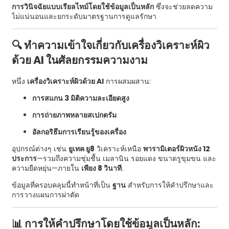
การวินิจฉัยแบบเรียลไทม์โดยใช้ข้อมูลเป็นหลัก
ซึ่งจะช่วยลดความ
ไม่แน่นอนและยกระดับมาตรฐานการดูแลรักษา
🔍 ทำความเข้าใจเกี่ยวกับเครื่องวิเคราะห์ผิว
ด้วย AI ในศัลยกรรมความงาม
หนึ่ง
เครื่องวิเคราะห์ผิวด้วย AI
การผสมผสาน:
การสแกน 3 มิติความละเอียดสูง
การถ่ายภาพหลายสเปกตรัม
อัลกอริธึมการเรียนรู้ของเครื่อง
อุปกรณ์ต่างๆ เช่น
ยูเทค ยู8
วิเคราะห์เหนือ
พารามิเตอร์ผิวหนัง 12
ประการ
—รวมถึงความชุ่มชื้น เมลานิน รอยแดง ขนาดรูขุมขน และ
ความยืดหยุ่น—ภายใน
เพียง 8 วินาที
.
ข้อมูลที่ครอบคลุมนี้ทำหน้าที่เป็น
ฐาน
สำหรับการให้คำปรึกษาและ
การวางแผนการผ่าตัด
📊 การให้คำปรึกษาโดยใช้ข้อมูลเป็นหลัก: