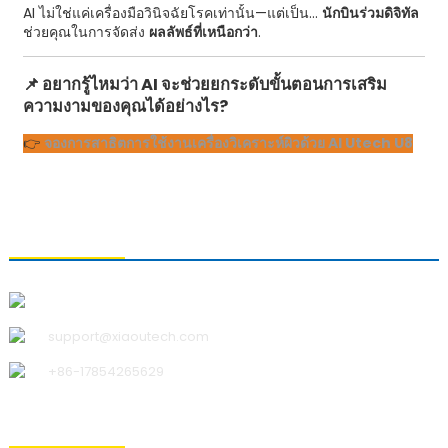
AI ไม่ใช่แค่เครื่องมือวินิจฉัยโรคเท่านั้น—แต่เป็น...
นักบินร่วมดิจิทัล
ช่วยคุณในการจัดส่ง
ผลลัพธ์ที่เหนือกว่า
.
📌
อยากรู้ไหมว่า AI จะช่วยยกระดับขั้นตอนการเสริม
ความงามของคุณได้อย่างไร?
👉
จองการสาธิตการใช้งานเครื่องวิเคราะห์ผิวด้วย AI Utech U8
ติดต่อเรา
บริษัท ชิงเต่า เสี่ยวอู เทคโนโลยี จำกัด
support@xiaoutech.com
+86-17854265629
เกี่ยวกับเรา