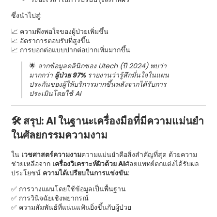
ซึ่งนำไปสู่:
📈 ความพึงพอใจของผู้ป่วยเพิ่มขึ้น
📈 อัตราการตอบรับที่สูงขึ้น
📈 การบอกต่อแบบปากต่อปากเพิ่มมากขึ้น
🌟
จากข้อมูลคลินิกของ Utech (ปี 2024) พบว่า
มากกว่า
ผู้ป่วย 97%
รายงานว่ารู้สึกมั่นใจในแผน
ประกันของผู้ให้บริการมากขึ้นหลังจากได้รับการ
ประเมินโดยใช้ AI
🛠️ สรุป: AI ในฐานะเครื่องมือที่มีความแม่นยำ
ในศัลยกรรมความงาม
ใน
เวชศาสตร์ความงาม
ความแม่นยำคือสิ่งสำคัญที่สุด ด้วยความ
ช่วยเหลือจาก
เครื่องวิเคราะห์ผิวด้วย AI
ศัลยแพทย์ตกแต่งได้รับผล
ประโยชน์
ความได้เปรียบในการแข่งขัน
:
✅ การวางแผนโดยใช้ข้อมูลเป็นพื้นฐาน
✅ การวินิจฉัยเชิงพยากรณ์
✅ ความสัมพันธ์ที่แน่นแฟ้นยิ่งขึ้นกับผู้ป่วย