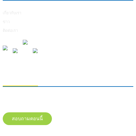
เกี่ยวกับเรา
ข่าว
ติดต่อเรา
การส่งคำถาม
หากต้องการสอบถามข้อมูลเกี่ยวกับผลิตภัณฑ์ของเรา โปรดทิ้งอีเมลของคุณไว้
และติดต่อเราภายใน 24 ชั่วโมง
สอบถามตอนนี้