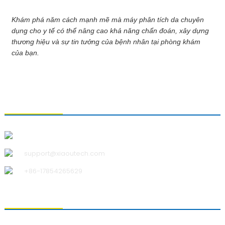
Khám phá năm cách mạnh mẽ mà máy phân tích da chuyên
dụng cho y tế có thể nâng cao khả năng chẩn đoán, xây dựng
thương hiệu và sự tin tưởng của bệnh nhân tại phòng khám
của bạn.
LIÊN HỆ VỚI CHÚNG TÔI
Công ty TNHH Công nghệ Thanh Đảo Xiao U
support@xiaoutech.com
+86-17854265629
VỀ CHÚNG TÔI