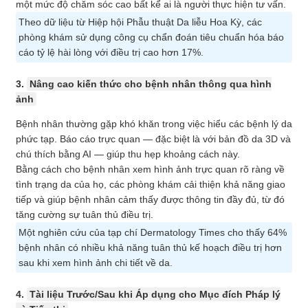
một mức độ chăm sóc cao bất kể ai là người thực hiện tư vấn.
Theo dữ liệu từ Hiệp hội Phẫu thuật Da liễu Hoa Kỳ, các
phòng khám sử dụng công cụ chẩn đoán tiêu chuẩn hóa báo
cáo tỷ lệ hài lòng với điều trị cao hơn 17%.
3.
Nâng cao kiến ​​thức cho bệnh nhân thông qua hình
ảnh
Bệnh nhân thường gặp khó khăn trong việc hiểu các bệnh lý da
phức tạp. Báo cáo trực quan — đặc biệt là với bản đồ da 3D và
chú thích bằng AI — giúp thu hẹp khoảng cách này.
Bằng cách cho bệnh nhân xem hình ảnh trực quan rõ ràng về
tình trạng da của họ, các phòng khám cải thiện khả năng giao
tiếp và giúp bệnh nhân cảm thấy được thông tin đầy đủ, từ đó
tăng cường sự tuân thủ điều trị.
Một nghiên cứu của tạp chí Dermatology Times cho thấy 64%
bệnh nhân có nhiều khả năng tuân thủ kế hoạch điều trị hơn
sau khi xem hình ảnh chi tiết về da.
4.
Tài liệu Trước/Sau khi Áp dụng cho Mục đích Pháp lý