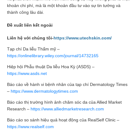
khoản chi phí, mà là một khoản đầu tư vào sự tin tưởng và
thành công lâu dài.
Đề xuất liên kết ngoài
Liên hệ với chúng tôi-
https://www.utechskin.com/
Tạp chí Da liễu Thẩm mỹ –
https://onlinelibrary.wiley.com/journal/14732165
Hiệp hội Phẫu thuật Da liễu Hoa Kỳ (ASDS) –
https://www.asds.net
Báo cáo về hành vi bệnh nhân của tạp chí Dermatology Times
–
https://www.dermatologytimes.com
Báo cáo thị trường hình ảnh chăm sóc da của Allied Market
Research –
https://www.alliedmarketresearch.com
Báo cáo so sánh hiệu quả hoạt động của RealSelf Clinic –
https://www.realself.com