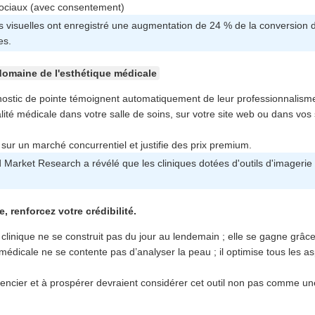
sociaux (avec consentement)
ns visuelles ont enregistré une augmentation de 24 % de la conversion d
es.
 domaine de l'esthétique médicale
gnostic de pointe témoignent automatiquement de leur professionnalisme e
qualité médicale dans votre salle de soins, sur votre site web ou dans vo
sur un marché concurrentiel et justifie des prix premium.
 Market Research a révélé que les cliniques dotées d'outils d'imagerie
 renforcez votre crédibilité.
 clinique ne se construit pas du jour au lendemain ; elle se gagne grâc
édicale ne se contente pas d’analyser la peau ; il optimise tous les asp
férencier et à prospérer devraient considérer cet outil non pas comme