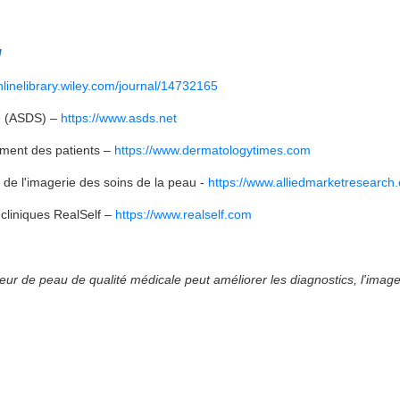
/
onlinelibrary.wiley.com/journal/14732165
ue (ASDS) –
https://www.asds.net
ment des patients –
https://www.dermatologytimes.com
 de l'imagerie des soins de la peau -
https://www.alliedmarketresearch
cliniques RealSelf –
https://www.realself.com
ur de peau de qualité médicale peut améliorer les diagnostics, l'imag