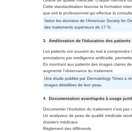
cutané de qualité médicale, chaque membre du p
Cette standardisation favorise la formation inte
que soit le professionnel qui effectue la consulta
Selon les données de l'American Society for Der
des traitements supérieurs de 17 %.
3.
Amélioration de l'éducation des patients p
Les patients ont souvent du mal à comprendre 
annotations par intelligence artificielle, permet
En montrant aux patients des images claires de l
augmente l'observance du traitement.
Une étude publiée par Dermatology Times a révé
images détaillées de leur peau.
4.
Documentation avant/après à usage jurid
Documenter l'évolution du traitement n'est pas s
Un analyseur de peau de qualité médicale stock
dossiers médicaux
Règlement des différends