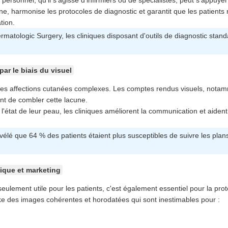
ersonnel, qu'il s'agisse d'infirmiers ou de spécialistes, peut s'appu
rne, harmonise les protocoles de diagnostic et garantit que les patient
tion.
matologic Surgery, les cliniques disposant d'outils de diagnostic stand
ar le biais du visuel
les affections cutanées complexes. Les comptes rendus visuels, notam
tent de combler cette lacune.
'état de leur peau, les cliniques améliorent la communication et aident 
lé que 64 % des patients étaient plus susceptibles de suivre les plans
ique et marketing
eulement utile pour les patients, c'est également essentiel pour la prote
e des images cohérentes et horodatées qui sont inestimables pour :