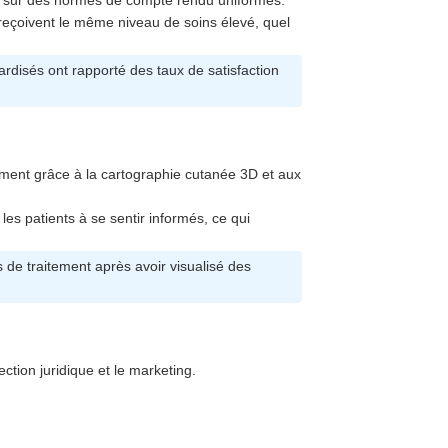
yer sur des normes de compte rendu uniformes.
s reçoivent le même niveau de soins élevé, quel
ardisés ont rapporté des taux de satisfaction
ment grâce à la cartographie cutanée 3D et aux
les patients à se sentir informés, ce qui
 de traitement après avoir visualisé des
ction juridique et le marketing.