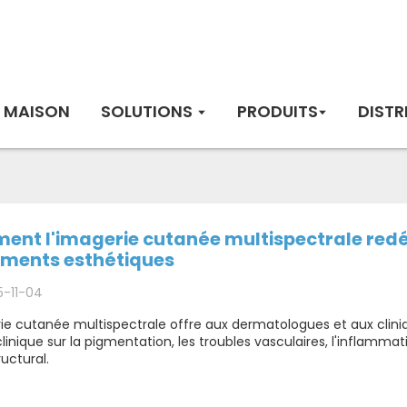
MAISON
SOLUTIONS
PRODUITS
DISTR
nt l'imagerie cutanée multispectrale redéfi
ements esthétiques
5-11-04
ie cutanée multispectrale offre aux dermatologues et aux clini
clinique sur la pigmentation, les troubles vasculaires, l'inflammat
uctural.