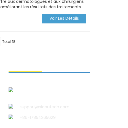
fre aux dermatologues et aux chirurgiens
 améliorant les résultats des traitements.
Voir Les Détails
Total 18
CONTACTEZ-NOUS
Qingdao Xiao U Technology Co.,
Ltd.
support@xiaoutech.com
+86-17854265629