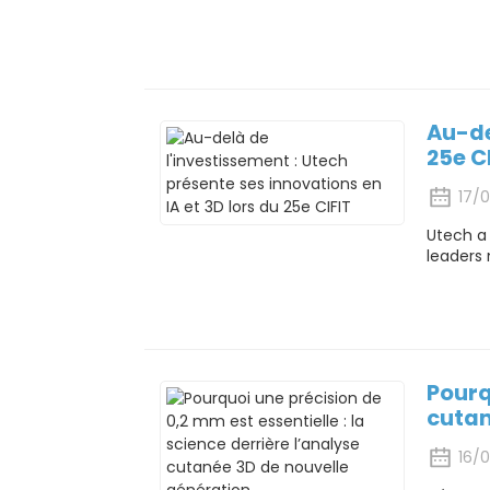
Au-de
25e C
17/
Utech a 
leaders 
Pourq
cutan
16/