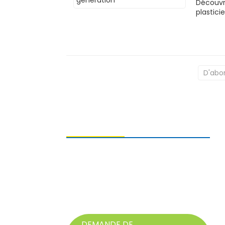
Découvr
plastici
D'abo
ENVOI DE DEMANDES DE
RENSEIGNEMENTS
Pour toute question concernant nos
produits, veuillez nous laisser votre
adresse e-mail et nous contacter dans
les 24 heures.
DEMANDE DE