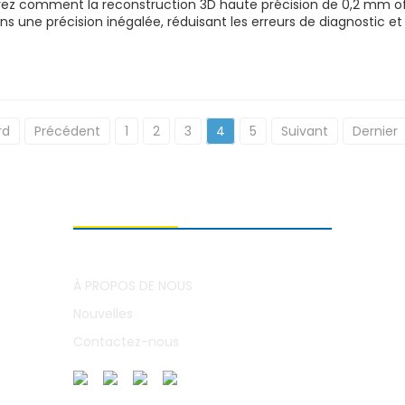
ez comment la reconstruction 3D haute précision de 0,2 mm of
ens une précision inégalée, réduisant les erreurs de diagnostic et
rd
Précédent
1
2
3
4
5
Suivant
Dernier
À PROPOS DE NOUS
À PROPOS DE NOUS
Nouvelles
Contactez-nous