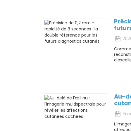
Préci
futur
202
Comment 
reconst
d'excell
Au-de
cuta
15 
L'imager
affectio