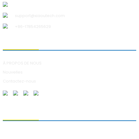
Qingdao Xiao U Technology Co., Ltd.
support@xiaoutech.com
+86-17854265629
À PROPOS DE NOUS
À PROPOS DE NOUS
Nouvelles
Contactez-nous
ENVOI DE DEMANDES DE RENSEIGNEMENTS
Pour toute question concernant nos produits, veuillez nous laisser
votre adresse e-mail et nous contacter dans les 24 heures.