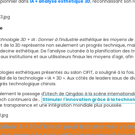
 pionnier dans
IA + analyse esthétique 3D
, reconnaissant son r
ie
chnologie 3D + IA : Donner à l’industrie esthétique les moyens d
IA et de la 3D représente non seulement un progrès technique, m
ecine esthétique. De l'analyse cutanée à la planification des tr
ux institutions et aux utilisateurs finaux les moyens d'agir, af
ologies esthétiques présentes au salon CIFIT, a souligné à la foi
al de la technologie « IA + 3D ». Aux côtés de leaders issus de d
rès technologique chinois.
ement le passage d'Utech de Qingdao à la scène international
Utech continuera de…
Stimuler l'innovation grâce à la technol
de transparence et une intégration mondiale plus poussée.
on IA + 3D d'Utech peut transformer votre 
tez-nous dès aujourd'hui pour une démonst