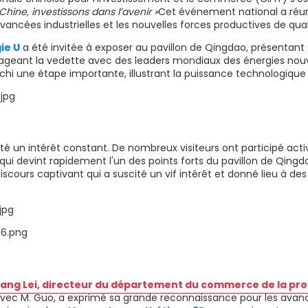
Chine, investissons dans l’avenir »
Cet événement national a réuni
vancées industrielles et les nouvelles forces productives de qual
ie U
a été invitée à exposer au pavillon de Qingdao, présentant
geant la vedette avec des leaders mondiaux des énergies nouvel
chi une étape importante, illustrant la puissance technologique 
cité un intérêt constant. De nombreux visiteurs ont participé ac
 qui devint rapidement l'un des points forts du pavillon de Qingd
iscours captivant qui a suscité un vif intérêt et donné lieu à de
ang Lei, directeur du département du commerce de la pr
avec M. Guo, a exprimé sa grande reconnaissance pour les ava