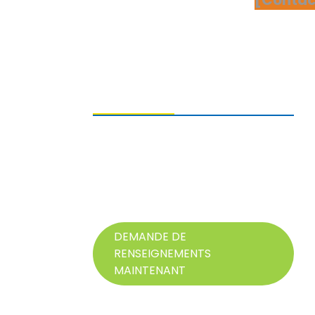
ENVOI DE DEMANDES DE
RENSEIGNEMENTS
Pour toute question concernant nos
produits, veuillez nous laisser votre
adresse e-mail et nous contacter dans
les 24 heures.
DEMANDE DE
RENSEIGNEMENTS
MAINTENANT