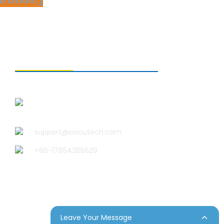
CONTACTEZ-NOUS
Qingdao Xiao U Technology Co.,
Ltd.
support@xiaoutech.com
+86-17854265629
Leave Your Message