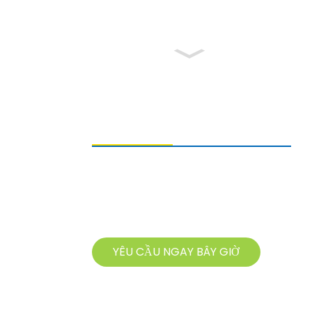
GỬI YÊU CẦU
Để biết thêm thông tin về sản phẩm, vui
lòng để lại email và liên hệ với chúng tôi
trong vòng 24 giờ.
YÊU CẦU NGAY BÂY GIỜ