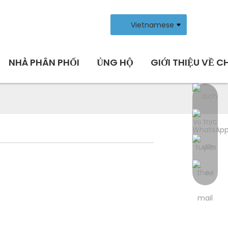
Vietnamese
NHÀ PHÂN PHỐI
ỦNG HỘ
GIỚI THIỆU VỀ C