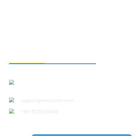
LIÊN HỆ VỚI CHÚNG TÔI
Công ty TNHH Công nghệ Xiao U
Thanh Đảo
support@xiaoutech.com
+86-15726239536