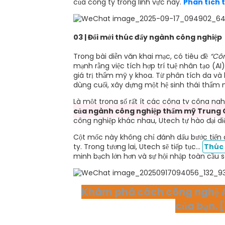
của công ty trong lĩnh vực này.
Phân tích 
03 | Đổi mới thúc đẩy ngành công nghiệp
Trong bài diễn văn khai mạc, có tiêu đề
“Côn
mạnh rằng việc tích hợp trí tuệ nhân tạo (
giá trị thẩm mỹ y khoa. Từ phân tích da và l
dùng cuối, xây dựng một hệ sinh thái thẩm 
Là một trong số rất ít các công ty công ngh
của ngành công nghiệp thẩm mỹ Trung 
công nghiệp khác nhau, Utech tự hào đại di
Cột mốc này không chỉ đánh dấu bước tiến c
ty. Trong tương lai, Utech sẽ tiếp tục...
Thúc 
minh bạch lớn hơn và sự hội nhập toàn cầu s
Khám phá cách công nghệ AI
của bạn. 