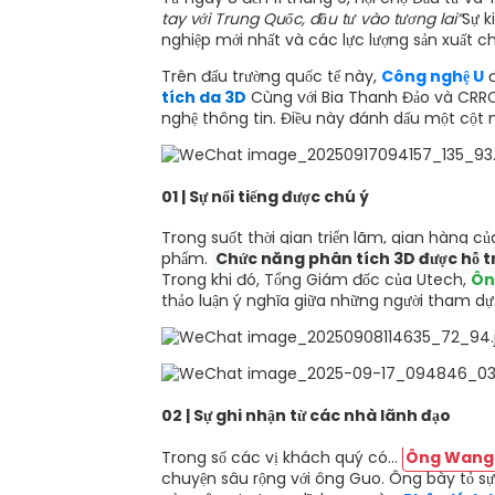
tay với Trung Quốc, đầu tư vào tương lai”
Sự k
nghiệp mới nhất và các lực lượng sản xuất c
Trên đấu trường quốc tế này,
Công nghệ U
đ
tích da 3D
Cùng với Bia Thanh Đảo và CRRC, 
nghệ thông tin. Điều này đánh dấu một cột 
01 | Sự nổi tiếng được chú ý
Trong suốt thời gian triển lãm, gian hàng c
phẩm.
Chức năng phân tích 3D được hỗ trợ
Trong khi đó, Tổng Giám đốc của Utech,
Ôn
thảo luận ý nghĩa giữa những người tham dự
02 | Sự ghi nhận từ các nhà lãnh đạo
Trong số các vị khách quý có...
Ông Wang L
chuyện sâu rộng với ông Guo. Ông bày tỏ sự