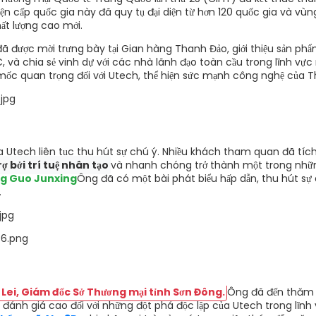
iện cấp quốc gia này đã quy tụ đại diện từ hơn 120 quốc gia và vù
hất lượng cao mới.
ã được mời trưng bày tại Gian hàng Thanh Đảo, giới thiệu sản p
và chia sẻ vinh dự với các nhà lãnh đạo toàn cầu trong lĩnh vực 
mốc quan trọng đối với Utech, thể hiện sức mạnh công nghệ của Th
ủa Utech liên tục thu hút sự chú ý. Nhiều khách tham quan đã tíc
 bởi trí tuệ nhân tạo
và nhanh chóng trở thành một trong nhữ
g Guo Junxing
Ông đã có một bài phát biểu hấp dẫn, thu hút s
.
ei, Giám đốc Sở Thương mại tỉnh Sơn Đông.
Ông đã đến thăm 
 đánh giá cao đối với những đột phá độc lập của Utech trong lĩn