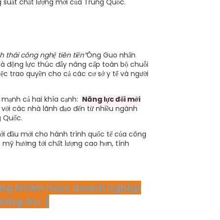
ng suất chất lượng mới của Trung Quốc.
 thái công nghệ tiên tiến”
Ông Guo nhấn
là động lực thúc đẩy nâng cấp toàn bộ chuỗi
iệc trao quyền cho cả các cơ sở y tế và người
n mạnh cả hai khía cạnh:
Năng lực đổi mới
với các nhà lãnh đạo đến từ nhiều ngành
g Quốc.
ởi đầu mới cho hành trình quốc tế của công
mỹ hướng tới chất lượng cao hơn, tính
hòng khám hoặc doanh nghiệp
dùng thử.]