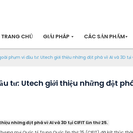
TRANG CHỦ
GIẢI PHÁP
CÁC SẢN PHẨM
oài phạm vi đầu tư: Utech giới thiệu những đột phá về AI và 3D tại C
u tư: Utech giới thiệu những đột phá 
hiệu những đột phá về AI và 3D tại CIFIT lần thứ 25.
 Thương mại Quốc tế Trung Quốc lần thứ 25 (CIFIT) đã kết thúc thà