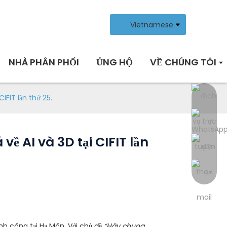
Vietnamese
NHÀ PHÂN PHỐI
ỦNG HỘ
VỀ CHÚNG TÔI
IFIT lần thứ 25.
về AI và 3D tại CIFIT lần
nh công tại Hạ Môn. Với chủ đề
“Hãy chung