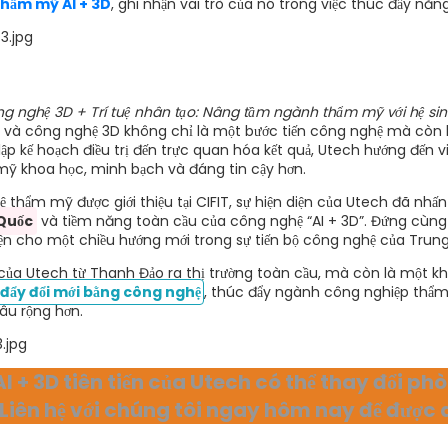
thẩm mỹ AI + 3D
, ghi nhận vai trò của nó trong việc thúc đẩy nă
g nghệ 3D + Trí tuệ nhân tạo: Nâng tầm ngành thẩm mỹ với hệ sinh
AI) và công nghệ 3D không chỉ là một bước tiến công nghệ mà còn 
ập kế hoạch điều trị đến trực quan hóa kết quả, Utech hướng đến v
mỹ khoa học, minh bạch và đáng tin cậy hơn.
ệ thẩm mỹ được giới thiệu tại CIFIT, sự hiện diện của Utech đã nhấ
Quốc
và tiềm năng toàn cầu của công nghệ “AI + 3D”. Đứng cùng 
ện cho một chiều hướng mới trong sự tiến bộ công nghệ của Trun
ủa Utech từ Thanh Đảo ra thị trường toàn cầu, mà còn là một kh
đẩy đổi mới bằng công nghệ
, thúc đẩy ngành công nghiệp thẩm 
âu rộng hơn.
 + 3D tiên tiến của Utech có thể thay đổi p
[Liên hệ với chúng tôi ngay hôm nay để được 